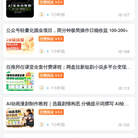
付费阅读
5.5
￥
7小时前
127
公众号轻量化掘金项目，两分钟极简操作日稳收益 100-200+
付费阅读
5.5
￥
7小时前
168
任推邦任课堂全套付费课程；网盘拉新短剧小说多平台变现，从入门到高阶零基础也能轻松上手实操
付费阅读
5.5
￥
7小时前
113
AI动画漫剧制作教程｜选题剧情构思·分镜提示词撰写·AI绘图配音·2D动画制作·剪映实操完成完整漫剧成片
付费阅读
5.5
￥
7小时前
132