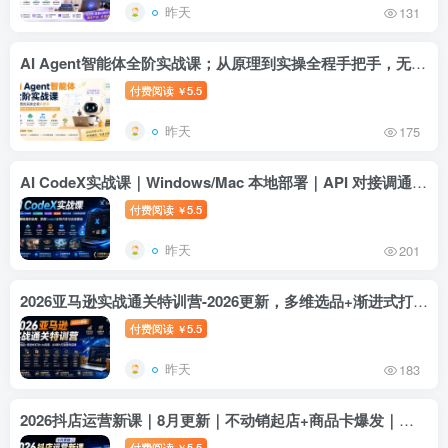
昨天
131
AI Agent智能体全阶实战课；从原理到实操全程手把手，无需编程基础也能搭建自动运行的智能体
付费阅读
5.5
￥
昨天
175
AI CodeX实战课｜Windows/Mac 本地部署｜API 对接调通｜Skill 自制｜漫剧剪辑｜网站 VR 项目｜AI项目落地全教程
付费阅读
5.5
￥
昨天
201
2026亚马逊实战通关特训营-2026更新，多维选品+渐进式打法+AI应用，从0到1打造盈利店铺
付费阅读
5.5
￥
昨天
183
2026抖店运营新课｜8月更新｜不动销起店+商品卡爆发｜达人玩法+店群批量复制｜轻松玩转抖音小店全域流量
付费阅读
5.5