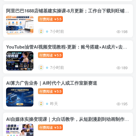
阿里巴巴1688店铺基建实操课-8月更新；工作台下载到旺铺装修客服分流，手把手搞定开店全部必备操作
付费阅读
5.5
￥
7小时前
198
YouTube油管AI视频变现教程-更新：账号搭建×AI成片×去重限流解决方案×YPP变现×AI真人生成×人物一致性
付费阅读
5.5
￥
7小时前
189
AI算力广告业务｜AI时代个人或工作室新赛道
付费阅读
5.5
￥
昨天
195
AI自媒体实操变现课｜大白话教学，从短剧漫剧到动画制作，零基础也能掌握爆款内容创作与变现全流程
付费阅读
5.5
￥