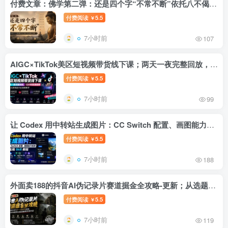
付费文章：佛学第二弹：还是四个字“不常不断”依托八不偈解读无我因果连续之理
付费阅读
5.5
￥
7小时前
107
AIGC×TikTok美区短视频带货线下课；两天一夜完整回放，12小时高清视频收录头部操盘手全流程教学
付费阅读
5.5
￥
7小时前
99
让 Codex 用中转站生成图片：CC Switch 配置、画图能力检测与全局 Skill 教程
付费阅读
5.5
￥
7小时前
188
外面卖188的抖音AI伪记录片赛道掘金全攻略-更新；从选题到发布十一大环节拆解，零基础也能做出高流量真实感内容
付费阅读
5.5
￥
7小时前
119