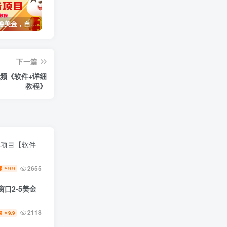
最新国外撸美金，自动挂机刷广告项目，单窗口2-5美金【详细教程+软件】
臭虾米网全新改版升级
广州塔情侣表白特效视频 简单制作 轻松日入200+（教程+工具+模板）
下一篇
2118
3年
视频《软件+详细
教程》
元项目【软件
2655
9.9
￥
口2-5美金
2118
9.9
￥