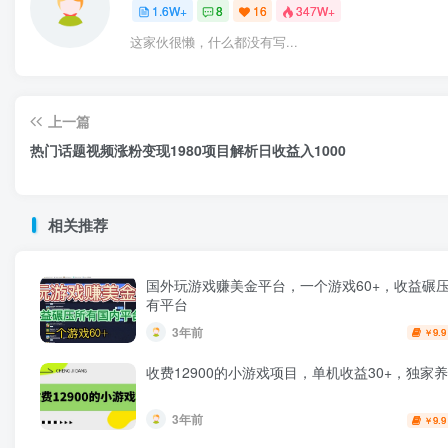
1.6W+
8
16
347W+
这家伙很懒，什么都没有写...
上一篇
热门话题视频涨粉变现1980项目解析日收益入1000
相关推荐
国外玩游戏赚美金平台，一个游戏60+，收益碾
有平台
3年前
9.9
￥
收费12900的小游戏项目，单机收益30+，独家
3年前
9.9
￥