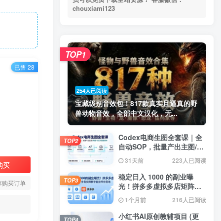
chouxiami123
TOP1
已售 28
254人已阅读
宝藏级别音效包！817款真实且逼真的野
兽动物音效，全部中文汉化，无...
Codex电商生图全套课｜全
TOP2
自动SOP，批量产出主图/海
报/小红书封面素材
31天前
223人已阅读
购买
稳定日入 1000 的副业曝
TOP3
存购买订单
光！拼多多虚拟多店矩阵，
全套实操教学直接带你落地
1个月前
216人已阅读
小红书AI原创教辅项目 (更
TOP4