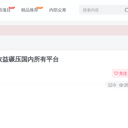
价值1980元
vip
Hot
员项目
精品推荐
内部众筹
价值1980元
收益碾压国内所有平台
关注
0
2