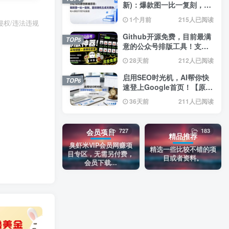
新)：爆款图一比一复刻，题
目随机生成无限换，纯AI原
1个月前
215人已阅读
权/违法违规
创不用手动排版
Github开源免费，目前最满
TOP5
意的公众号排版工具！支持
实时预览，排版超美观且带
28天前
212人已阅读
表情包管理功能
启用SEO时光机，AI帮你快
TOP6
速登上Google首页！【原创
双语字幕】
36天前
211人已阅读
727
183
会员项目
精品推荐
臭虾米VIP会员网赚项
精选一些比较不错的项
目专区，无需另付费，
目或者资料。
会员下载...