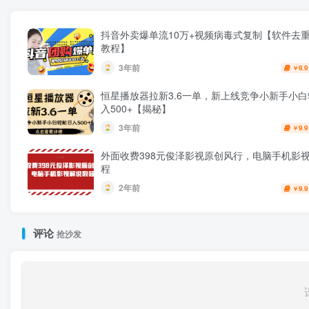
抖音外卖爆单流10万+视频病毒式复制【软件去重
教程】
3年前
9.9
￥
恒星播放器拉新3.6一单，新上线竞争小新手小
入500+【揭秘】
3年前
9.9
￥
外面收费398元俊泽影视原创风行，电脑手机影
程
2年前
9.9
￥
评论
抢沙发