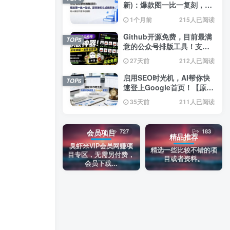
新)：爆款图一比一复刻，题
目随机生成无限换，纯AI原
1个月前
215人已阅读
创不用手动排版
Github开源免费，目前最满
TOP5
意的公众号排版工具！支持
实时预览，排版超美观且带
27天前
212人已阅读
表情包管理功能
启用SEO时光机，AI帮你快
TOP6
速登上Google首页！【原创
双语字幕】
35天前
211人已阅读
727
183
会员项目
精品推荐
臭虾米VIP会员网赚项
精选一些比较不错的项
目专区，无需另付费，
目或者资料。
会员下载...