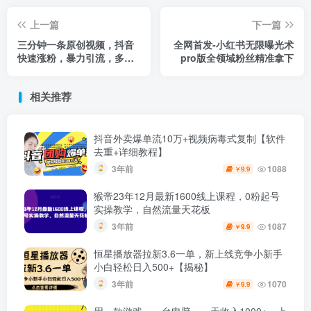
上一篇
下一篇
三分钟一条原创视频，抖音
全网首发-小红书无限曝光术
快速涨粉，暴力引流，多种
pro版全领域粉丝精准拿下
变现方式，轻松日入1000+
【揭秘】
相关推荐
抖音外卖爆单流10万+视频病毒式复制【软件
去重+详细教程】
3年前
1088
9.9
￥
猴帝23年12月最新1600线上课程，0粉起号
实操教学，自然流量天花板
3年前
1087
9.9
￥
恒星播放器拉新3.6一单，新上线竞争小新手
小白轻松日入500+【揭秘】
3年前
1070
9.9
￥