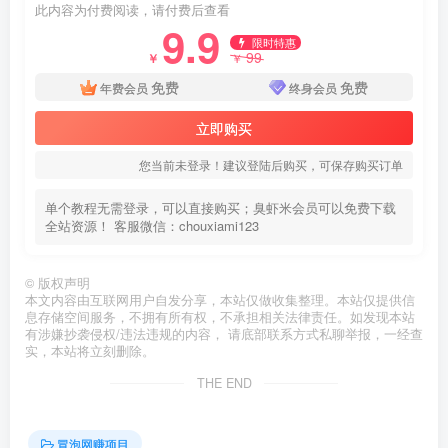
此内容为付费阅读，请付费后查看
9.9
限时特惠
99
￥
￥
免费
免费
年费会员
终身会员
立即购买
您当前未登录！建议登陆后购买，可保存购买订单
单个教程无需登录，可以直接购买；臭虾米会员可以免费下载
全站资源！ 客服微信：chouxiami123
©
版权声明
本文内容由互联网用户自发分享，本站仅做收集整理。本站仅提供信
息存储空间服务，不拥有所有权，不承担相关法律责任。如发现本站
有涉嫌抄袭侵权/违法违规的内容， 请底部联系方式私聊举报，一经查
实，本站将立刻删除。
THE END
冒泡网赚项目