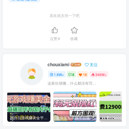
喜欢就支持一下吧
点赞
8
收藏
chouxiami
关注
1.6W+
8
16
346W+
这家伙很懒，什么都没有写...
国外玩游戏赚美金平台，一个游戏60+，收益碾压国内所有平台
最新某短视频平台接码看广告，无限撸1.3元项目【软件+详细操作教程】