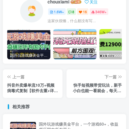
chouxiami
关注
1.6W+
8
16
346W+
这家伙很懒，什么都没有写...
国外玩游戏赚美金平台，一个游戏60+，收益碾压国内所有平台
最新某短视频平台接码看广告，无限撸1.3元项目【软件+详细操作教程】
上一篇
下一篇
抖音外卖爆单流10万+视频
快手短视频带货玩法，新手
病毒式复制【软件去重+详细
小白也能一看就会，每天30
教程】
分钟日入100+
相关推荐
国外玩游戏赚美金平台，一个游戏60+，收益