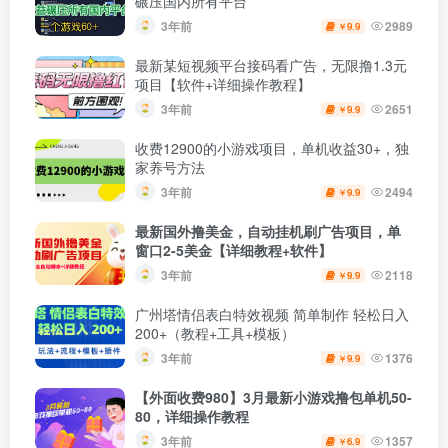
碾压国内所有平台
3年前
2989
9.9
￥
最新某短视频平台接码看广告，无限撸1.3元
项目【软件+详细操作教程】
3年前
2651
9.9
￥
收费12900的小游戏项目，单机收益30+，独
家养号方法
3年前
2494
9.9
￥
最新国外撸美金，自动挂机刷广告项目，单
窗口2-5美金【详细教程+软件】
3年前
2118
9.9
￥
广州塔情侣表白特效视频 简单制作 轻松日入
200+（教程+工具+模板）
3年前
1376
9.9
￥
【外面收费980】3月最新小游戏撸包单机50-
80，详细操作教程
3年前
1357
6.9
￥