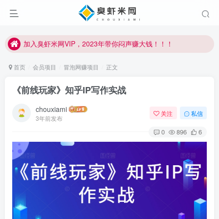
加入臭虾米网VIP，2023年带你闷声赚大钱！！！
臭虾米项目新增内部众筹资源，2024内部众筹项目一：无人直播，价值1980元
加入臭虾米网VIP，2023年带你闷声赚大钱！！！
首页
会员项目
冒泡网赚项目
正文
《前线玩家》知乎IP写作实战
chouxiami
关注
私信
3年前发布
0
896
6