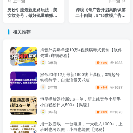
上一篇
下一篇
男粉引流最新思路玩法，美
跨境飞哥广告开启高阶课第
女纹身号，做好流量躺赚
二十四期，​8*15数模广告优
1000+【揭秘】
化法，用数据驱动决策
相关推荐
抖音外卖爆单流10万+视频病毒式复制【软件
去重+详细教程】
3年前
1088
9.9
￥
猴帝23年12月最新1600线上课程，0粉起号
实操教学，自然流量天花板
3年前
1087
9.9
￥
恒星播放器拉新3.6一单，新上线竞争小新手
小白轻松日入500+【揭秘】
3年前
1070
9.9
￥
用一款游戏，一台电脑，一天收入1000+，上
班时也可以做，小白也能做【揭秘】