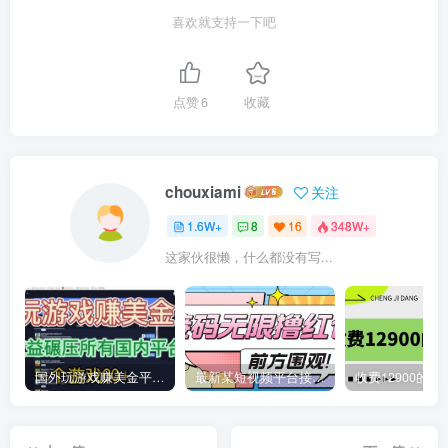
喜欢就支持一下吧
点赞
6
收藏
chouxiami
关注
1.6W+
8
16
348W+
这家伙很懒，什么都没有写...
国外玩游戏赚美金平台，一个游戏60+，收益碾压国内所有平台
最新某短视频平台接码看广告，无限撸1.3元项目【软件+详细操作教程】