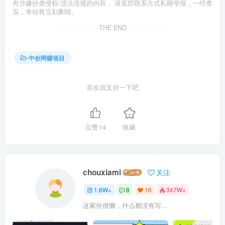
有涉嫌抄袭侵权/违法违规的内容， 请底部联系方式私聊举报，一经查
实，本站将立刻删除。
THE END
中创网赚项目
喜欢就支持一下吧
点赞
14
收藏
chouxiami
关注
1.6W+
8
16
347W+
这家伙很懒，什么都没有写...