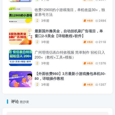
收费12900的小游戏项目，单机收益30+，独
家养号方法
3年前
2494
9.9
￥
最新国外撸美金，自动挂机刷广告项目，单
窗口2-5美金【详细教程+软件】
3年前
2118
9.9
￥
广州塔情侣表白特效视频 简单制作 轻松日入
200+（教程+工具+模板）
3年前
1376
9.9
￥
【外面收费980】3月最新小游戏撸包单机50-
80，详细操作教程
3年前
1357
6.9
￥
评论
抢沙发