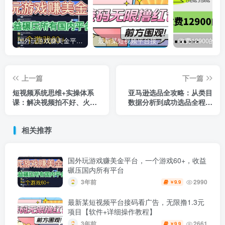
国外玩游戏赚美金平台，一个游戏60+，收益碾压国内所有平台
最新某短视频平台接码看广告，无限撸1.3元项目【软件+详细操作教程】
上一篇
下一篇
短视频系统思维+实操体系
亚马逊选品全攻略：从类目
课：解决视频拍不好、火不
数据分析到成功选品全程实
了、做不精等难题
操
相关推荐
国外玩游戏赚美金平台，一个游戏60+，收益
碾压国内所有平台
3年前
2990
9.9
￥
最新某短视频平台接码看广告，无限撸1.3元
项目【软件+详细操作教程】
3年前
2661
9.9
￥