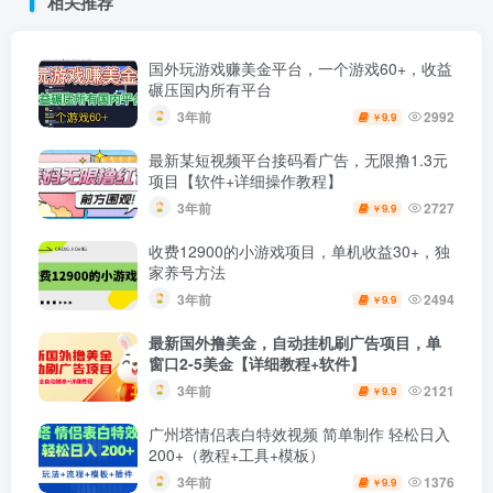
相关推荐
国外玩游戏赚美金平台，一个游戏60+，收益
碾压国内所有平台
3年前
2992
9.9
￥
最新某短视频平台接码看广告，无限撸1.3元
项目【软件+详细操作教程】
3年前
2727
9.9
￥
收费12900的小游戏项目，单机收益30+，独
家养号方法
3年前
2494
9.9
￥
最新国外撸美金，自动挂机刷广告项目，单
窗口2-5美金【详细教程+软件】
3年前
2121
9.9
￥
广州塔情侣表白特效视频 简单制作 轻松日入
200+（教程+工具+模板）
3年前
1376
9.9
￥