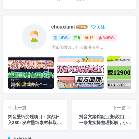
chouxiami
关注
1.6W+
8
16
348W+
这家伙很懒，什么都没有写...
国外玩游戏赚美金平台，一个游戏60+，收益碾压国内所有平台
最新某短视频平台接码看广告，无限撸1.3元项目【软件+详细操作教程】
上一篇
下一篇
抖音壁纸变现项目：实战日
抖音文案馆副业变现项目，
入380+发布壁纸素材获取收
一条龙实操整理拆解，小白
益！
看完直接上手！