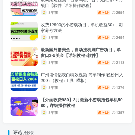
项目【软件+详细操作教程】
3年前
2654
9.9
￥
收费12900的小游戏项目，单机收益30+，独
家养号方法
3年前
2494
9.9
￥
最新国外撸美金，自动挂机刷广告项目，单
窗口2-5美金【详细教程+软件】
3年前
2118
9.9
￥
广州塔情侣表白特效视频 简单制作 轻松日入
200+（教程+工具+模板）
3年前
1376
9.9
￥
【外面收费980】3月最新小游戏撸包单机50-
80，详细操作教程
3年前
1357
6.9
￥
评论
抢沙发