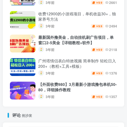
3年前
2661
9.9
￥
收费12900的小游戏项目，单机收益30+，独
家养号方法
3年前
2494
9.9
￥
最新国外撸美金，自动挂机刷广告项目，单
窗口2-5美金【详细教程+软件】
3年前
2118
9.9
￥
广州塔情侣表白特效视频 简单制作 轻松日入
200+（教程+工具+模板）
3年前
1376
9.9
￥
【外面收费980】3月最新小游戏撸包单机50-
80，详细操作教程
3年前
1357
6.9
￥
评论
抢沙发