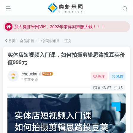
加入臭虾米网VIP，2023年带你闷声赚大钱！！！
臭虾米项目新增内部众筹资源，2024内部众筹项目一：无人直播，价值1980元
加入臭虾米网VIP，2023年带你闷声赚大钱！！！
首页
会员项目
中创网赚项目
正文
实体店短视频入门课，如何拍摄剪辑思路投豆荚价
值999元
chouxiami
关注
私信
4年前更新
0
87
15