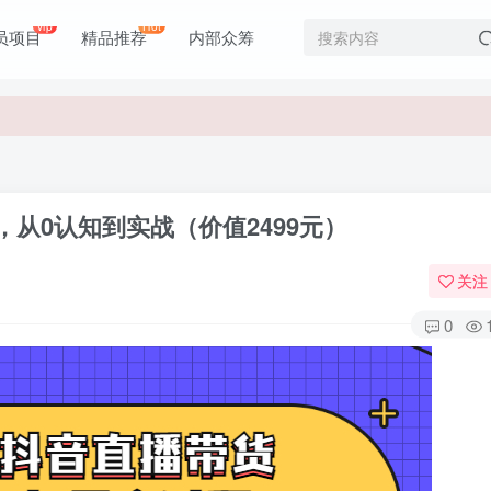
价值1980元
vip
Hot
员项目
精品推荐
内部众筹
价值1980元
从0认知到实战（价值2499元）
关注
0