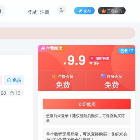
发布
开通会员
登录
注册
付费阅读
已售 17
9.9
限时特惠
99
￥
￥
年费会员
终身会员
私信
免费
免费
128
13
立即购买
您当前未登录！建议登陆后购买，可保存购买订
单
单个教程无需登录，可以直接购买；臭虾米会
员可以免费下载全站资源！