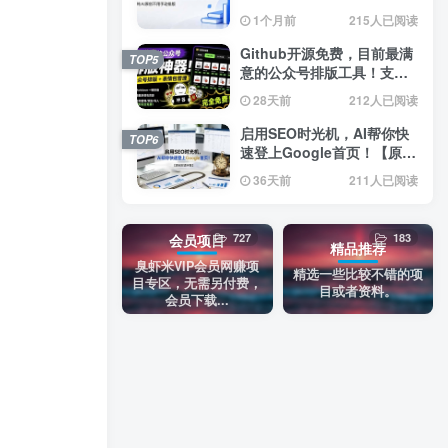
目随机生成无限换，纯AI原
1个月前
215人已阅读
创不用手动排版
Github开源免费，目前最满
TOP5
意的公众号排版工具！支持
实时预览，排版超美观且带
28天前
212人已阅读
表情包管理功能
启用SEO时光机，AI帮你快
TOP6
速登上Google首页！【原创
双语字幕】
36天前
211人已阅读
727
183
会员项目
精品推荐
臭虾米VIP会员网赚项
精选一些比较不错的项
目专区，无需另付费，
目或者资料。
会员下载...