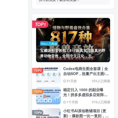
TOP1
254人已阅读
宝藏级别音效包！817款真实且逼真的野
兽动物音效，全部中文汉化，无...
Codex电商生图全套课｜全
TOP2
自动SOP，批量产出主图/海
报/小红书封面素材
31天前
223人已阅读
稳定日入 1000 的副业曝
TOP3
光！拼多多虚拟多店矩阵，
全套实操教学直接带你落地
1个月前
216人已阅读
小红书AI原创教辅项目 (更
TOP4
新)：爆款图一比一复刻，题