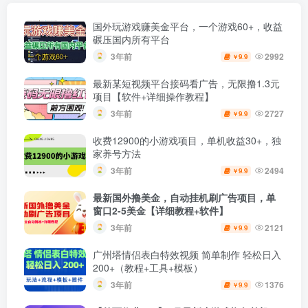
国外玩游戏赚美金平台，一个游戏60+，收益
碾压国内所有平台
3年前
2992
9.9
￥
最新某短视频平台接码看广告，无限撸1.3元
项目【软件+详细操作教程】
3年前
2727
9.9
￥
收费12900的小游戏项目，单机收益30+，独
家养号方法
3年前
2494
9.9
￥
最新国外撸美金，自动挂机刷广告项目，单
窗口2-5美金【详细教程+软件】
3年前
2121
9.9
￥
广州塔情侣表白特效视频 简单制作 轻松日入
200+（教程+工具+模板）
3年前
1376
9.9
￥