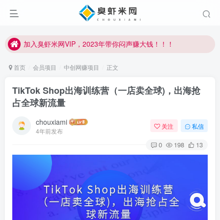
加入臭虾米网VIP，2023年带你闷声赚大钱！！！
臭虾米项目新增内部众筹资源，2024内部众筹项目一：无人直播，价值1980元
加入臭虾米网VIP，2023年带你闷声赚大钱！！！
首页
会员项目
中创网赚项目
正文
TikTok Shop出海训练营（一店卖全球)，出海抢
占全球新流量
chouxiami
关注
私信
4年前发布
0
198
13