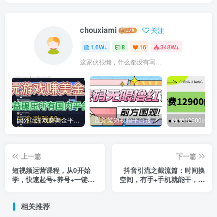
chouxiami
关注
1.6W+
8
16
348W+
这家伙很懒，什么都没有写...
国外玩游戏赚美金平台，一个游戏60+，收益碾压国内所有平台
最新某短视频平台接码看广告，无限撸1.3元项目【软件+详细操作教程】
上一篇
下一篇
短视频运营课程，从0开始
抖音引流之截流篇：时间换
学，快速起号+养号+一键剪
空间，有手+手机就能干，超
辑+防搬运等等
级简单的引流方式
相关推荐