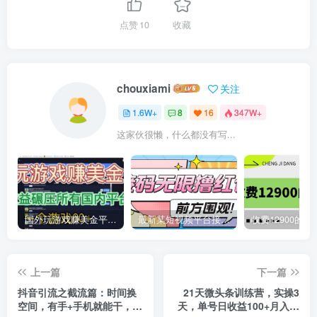
点赞
10
收藏
chouxiami
关注
1.6W+
8
16
347W+
这家伙很懒，什么都没有写...
国外玩游戏赚美金平台，一个游戏60+，收益碾压国内所有平台
最新某短视频平台接码看广告，无限撸1.3元项目【软件+详细操作教程】
上一篇
下一篇
抖音引流之截流篇：时间换
21天微头条训练营，实操3
空间，有手+手机就能干，超
天，单号日收益100+月入过