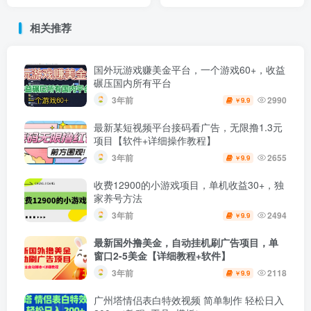
级简单的引流方式
万简单玩法
相关推荐
国外玩游戏赚美金平台，一个游戏60+，收益
碾压国内所有平台
3年前
2990
9.9
￥
最新某短视频平台接码看广告，无限撸1.3元
项目【软件+详细操作教程】
3年前
2655
9.9
￥
收费12900的小游戏项目，单机收益30+，独
家养号方法
3年前
2494
9.9
￥
最新国外撸美金，自动挂机刷广告项目，单
窗口2-5美金【详细教程+软件】
3年前
2118
9.9
￥
广州塔情侣表白特效视频 简单制作 轻松日入