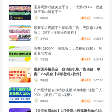
国外玩游戏赚美金平台，一个游戏60+，收益
碾压国内所有平台
3年前
2989
9.9
￥
最新某短视频平台接码看广告，无限撸1.3元
项目【软件+详细操作教程】
3年前
2654
9.9
￥
收费12900的小游戏项目，单机收益30+，独
家养号方法
3年前
2494
9.9
￥
最新国外撸美金，自动挂机刷广告项目，单
窗口2-5美金【详细教程+软件】
3年前
2118
9.9
￥
广州塔情侣表白特效视频 简单制作 轻松日入
200+（教程+工具+模板）
3年前
1376
9.9
￥
【外面收费980】3月最新小游戏撸包单机50-