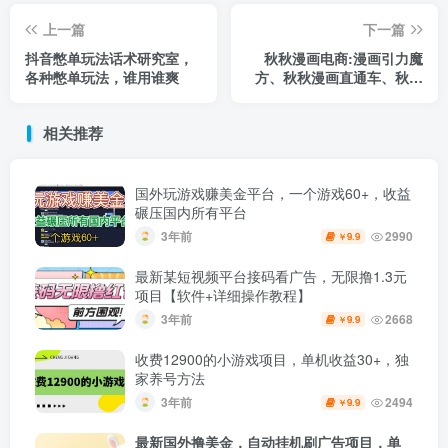
上一篇
下一篇
抖音憋单玩法话术研究室，
秋秋漫画电商:漫画引力魔
各种憋单玩法，谁用谁爽
方、秋秋漫画直通车、秋秋
漫画超级推荐价值1197元
相关推荐
国外玩游戏赚美金平台，一个游戏60+，收益
碾压国内所有平台
3年前
2990
9.9
￥
最新某短视频平台接码看广告，无限撸1.3元
项目【软件+详细操作教程】
3年前
2668
9.9
￥
收费12900的小游戏项目，单机收益30+，独
家养号方法
3年前
2494
9.9
￥
最新国外撸美金，自动挂机刷广告项目，单