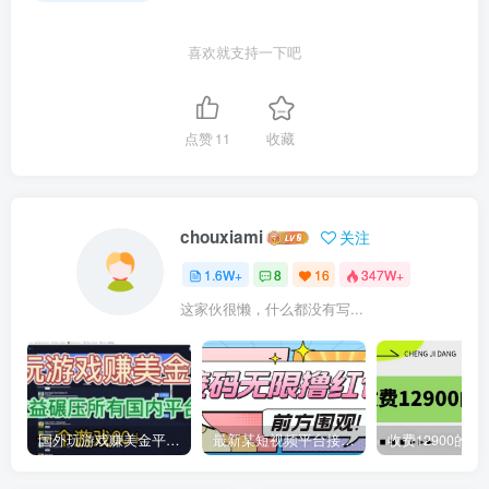
喜欢就支持一下吧
点赞
11
收藏
chouxiami
关注
1.6W+
8
16
347W+
这家伙很懒，什么都没有写...
国外玩游戏赚美金平台，一个游戏60+，收益碾压国内所有平台
最新某短视频平台接码看广告，无限撸1.3元项目【软件+详细操作教程】