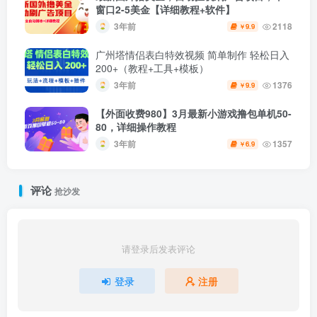
窗口2-5美金【详细教程+软件】
3年前
2118
9.9
￥
广州塔情侣表白特效视频 简单制作 轻松日入
200+（教程+工具+模板）
3年前
1376
9.9
￥
【外面收费980】3月最新小游戏撸包单机50-
80，详细操作教程
3年前
1357
6.9
￥
评论
抢沙发
请登录后发表评论
登录
注册