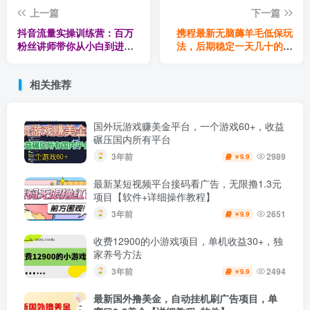
上一篇
下一篇
抖音流量实操训练营：百万
携程最新无脑薅羊毛低保玩
粉丝讲师带你从小白到进阶
法，后期稳定一天几十的收
操盘手！
益，可多号放大收益
相关推荐
国外玩游戏赚美金平台，一个游戏60+，收益
碾压国内所有平台
3年前
2989
9.9
￥
最新某短视频平台接码看广告，无限撸1.3元
项目【软件+详细操作教程】
3年前
2651
9.9
￥
收费12900的小游戏项目，单机收益30+，独
家养号方法
3年前
2494
9.9
￥
最新国外撸美金，自动挂机刷广告项目，单