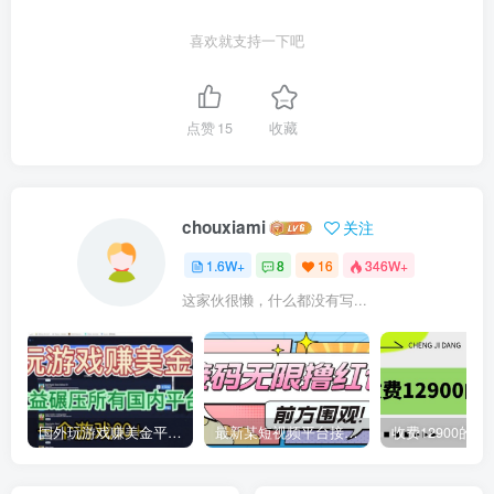
喜欢就支持一下吧
点赞
15
收藏
chouxiami
关注
1.6W+
8
16
346W+
这家伙很懒，什么都没有写...
国外玩游戏赚美金平台，一个游戏60+，收益碾压国内所有平台
最新某短视频平台接码看广告，无限撸1.3元项目【软件+详细操作教程】