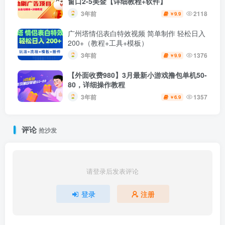
窗口2-5美金【详细教程+软件】
3年前
2118
9.9
￥
广州塔情侣表白特效视频 简单制作 轻松日入
200+（教程+工具+模板）
3年前
1376
9.9
￥
【外面收费980】3月最新小游戏撸包单机50-
80，详细操作教程
3年前
1357
6.9
￥
评论
抢沙发
请登录后发表评论
登录
注册