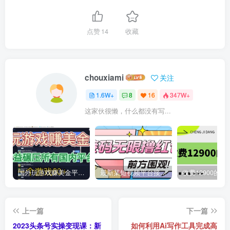
点赞
14
收藏
chouxiami
关注
1.6W+
8
16
347W+
这家伙很懒，什么都没有写...
国外玩游戏赚美金平台，一个游戏60+，收益碾压国内所有平台
最新某短视频平台接码看广告，无限撸1.3元项目【软件+详细操作教程】
上一篇
下一篇
2023头条号实操变现课：新
如何利用Ai写作工具完成高