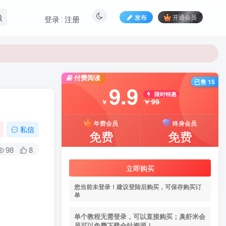
发布
开通会员
登录
注册
付费阅读
已售 15
9.9
限时特惠
99
￥
￥
年费会员
终身会员
私信
免费
免费
98
8
立即购买
您当前未登录！建议登陆后购买，可保存购买订
单
单个教程无需登录，可以直接购买；臭虾米会
员可以免费下载全站资源！