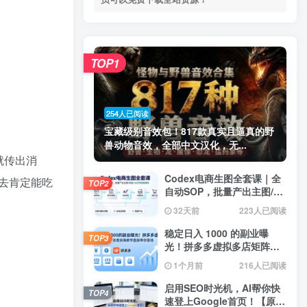
TOP1
254人已阅读
宝藏级别音效包！817款真实且逼真的野
兽动物音效，全部中文汉化，无...
就传出消
Codex电商生图全套课｜全
去肯定能吃
TOP2
自动SOP，批量产出主图/海
报/小红书封面素材
32天前
223人已阅读
稳定日入 1000 的副业曝
TOP3
光！拼多多虚拟多店矩阵，
全套实操教学直接带你落地
1个月前
216人已阅读
启用SEO时光机，AI帮你快
TOP4
速登上Google首页！【原创