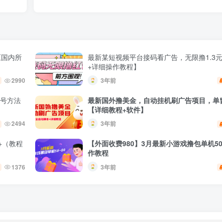
压国内所
最新某短视频平台接码看广告，无限撸1.3
+详细操作教程】
2990
3年前
养号方法
最新国外撸美金，自动挂机刷广告项目，单窗
【详细教程+软件】
2494
3年前
+（教程
【外面收费980】3月最新小游戏撸包单机50
作教程
1376
3年前