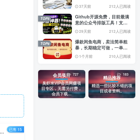
双语字幕】
37天前
212人已阅读
Github开源免费，目前最满
TOP5
意的公众号排版工具！支持
实时预览，排版超美观且带
29天前
212人已阅读
表情包管理功能
爆款闲鱼电商，卖法简单粗
TOP6
暴，长期稳定可做，一单利
润300
1个月前
210人已阅读
727
183
会员项目
精品推荐
臭虾米VIP会员网赚项
精选一些比较不错的项
目专区，无需另付费，
目或者资料。
会员下载...
已售 15
多跨境电商temu特训营：先入局吃一波红利，从0到1打造爆款，快速变现