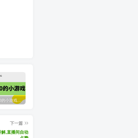
收费12900的小游戏项目，单机收益30+，独家养号方法
最新国外撸美金，自动挂机刷广告项目，单窗口2-5美金【详细教程+软件】
臭虾米网全新改版升级
下一篇
2119
3年前
解,直播间自动
点赞