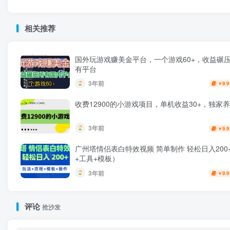
相关推荐
国外玩游戏赚美金平台，一个游戏60+，收益碾
有平台
3年前
9.9
￥
收费12900的小游戏项目，单机收益30+，独家
3年前
9.9
￥
广州塔情侣表白特效视频 简单制作 轻松日入200
+工具+模板）
3年前
9.9
￥
评论
抢沙发