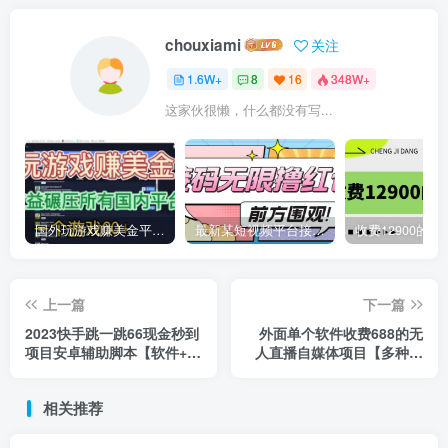
chouxiami
关注
1.6W+
8
16
348W+
这家伙很懒，什么都没有写...
国外玩游戏赚美金平台，一个游戏60+，收益碾压国内所有平台
最新某短视频平台接码看广告，无限撸1.3元项目【软件+详细操作教程】
上一篇
下一篇
2023快手跳一跳66现金秒到
外面单个软件收费688的无
项目安卓辅助脚本【软件+全
人直播自媒体项目【多种软
套教程视频】
件永久+超详细视频教程】
相关推荐