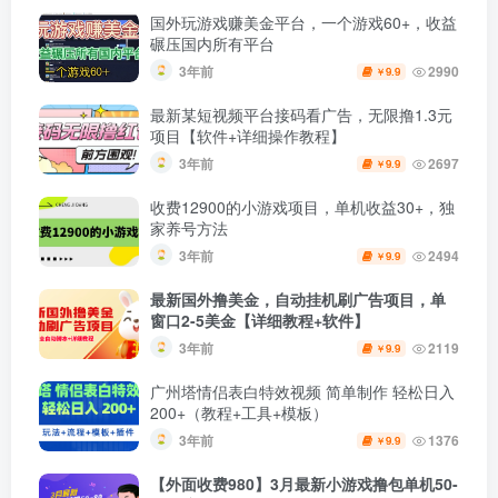
国外玩游戏赚美金平台，一个游戏60+，收益
碾压国内所有平台
3年前
2990
9.9
￥
最新某短视频平台接码看广告，无限撸1.3元
项目【软件+详细操作教程】
3年前
2697
9.9
￥
收费12900的小游戏项目，单机收益30+，独
家养号方法
3年前
2494
9.9
￥
最新国外撸美金，自动挂机刷广告项目，单
窗口2-5美金【详细教程+软件】
3年前
2119
9.9
￥
广州塔情侣表白特效视频 简单制作 轻松日入
200+（教程+工具+模板）
3年前
1376
9.9
￥
【外面收费980】3月最新小游戏撸包单机50-