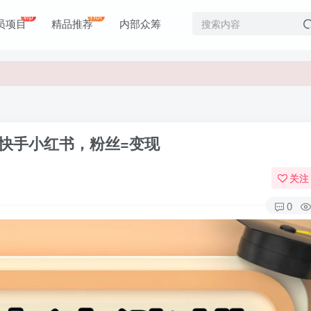
价值1980元
vip
Hot
员项目
精品推荐
内部众筹
价值1980元
音快手小红书，粉丝=变现
关注
0