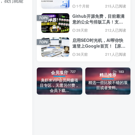
，我们就能
目随机生成无限换，纯AI原
1个月前
215人已阅读
创不用手动排版
Github开源免费，目前最满
TOP5
意的公众号排版工具！支持
实时预览，排版超美观且带
28天前
212人已阅读
表情包管理功能
启用SEO时光机，AI帮你快
TOP6
速登上Google首页！【原创
双语字幕】
36天前
211人已阅读
727
183
会员项目
精品推荐
臭虾米VIP会员网赚项
精选一些比较不错的项
目专区，无需另付费，
目或者资料。
会员下载...