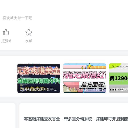
喜欢就支持一下吧
点赞
8
收藏
国外玩游戏赚美金平台，一个游戏60+，收益碾压国内所有平台
最新某短视频平台接码看广告，无限撸1.3元项目【软件+详细操作教程】
零基础搭建交友盲盒，带多重分销系统，搭建即可开启躺赚