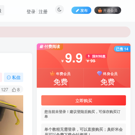
发布
开通会员
登录
注册
付费阅读
已售 14
9.9
限时特惠
99
￥
￥
年费会员
终身会员
私信
免费
免费
127
8
立即购买
您当前未登录！建议登陆后购买，可保存购买订
单
单个教程无需登录，可以直接购买；臭虾米会
员可以免费下载全站资源！