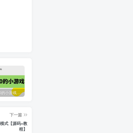
收费12900的小游戏项目，单机收益30+，独家养号方法
最新国外撸美金，自动挂机刷广告项目，单窗口2-5美金【详细教程+软件】
臭虾米网全新改版升级
下一篇
2118
3年前
模式【源码+教
程】