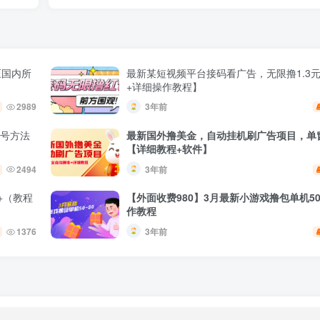
压国内所
最新某短视频平台接码看广告，无限撸1.3
+详细操作教程】
2989
3年前
养号方法
最新国外撸美金，自动挂机刷广告项目，单窗
【详细教程+软件】
2494
3年前
+（教程
【外面收费980】3月最新小游戏撸包单机50
作教程
1376
3年前