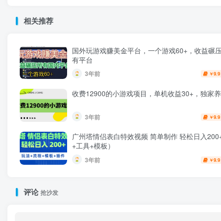
相关推荐
国外玩游戏赚美金平台，一个游戏60+，收益碾
有平台
3年前
9.9
￥
收费12900的小游戏项目，单机收益30+，独家
3年前
9.9
￥
广州塔情侣表白特效视频 简单制作 轻松日入200
+工具+模板）
3年前
9.9
￥
评论
抢沙发