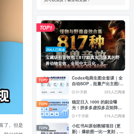
TOP1
254人已阅读
宝藏级别音效包！817款真实且逼真的野
兽动物音效，全部中文汉化，无...
Codex电商生图全套课｜全
TOP2
自动SOP，批量产出主图/海
报/小红书封面素材
31天前
223人已阅读
稳定日入 1000 的副业曝
TOP3
光！拼多多虚拟多店矩阵，
全套实操教学直接带你落地
1个月前
216人已阅读
富了。但是
小红书AI原创教辅项目 (更
TOP4
新)：爆款图一比一复刻，题