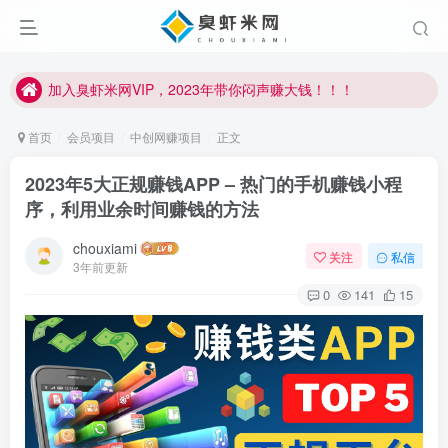
加入臭虾米网VIP，2023年带你闷声赚大钱！！！
臭虾米项目新增内部众筹资源，2024内部众筹项目一：无人直播，价值1980元
加入臭虾米网VIP，2023年带你闷声赚大钱！！！
首页
会员项目
中创网赚项目
正文
2023年5大正规赚钱APP – 热门的手机赚钱小程
序，利用业余时间赚钱的方法
chouxiami
关注
私信
3年前更新
0
141
15