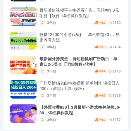
最新某短视频平台接码看广告，无限撸1.3元
项目【软件+详细操作教程】
3年前
2660
9.9
￥
收费12900的小游戏项目，单机收益30+，独
家养号方法
3年前
2494
9.9
￥
最新国外撸美金，自动挂机刷广告项目，单
窗口2-5美金【详细教程+软件】
3年前
2118
9.9
￥
广州塔情侣表白特效视频 简单制作 轻松日入
200+（教程+工具+模板）
3年前
1376
9.9
￥
【外面收费980】3月最新小游戏撸包单机50-
80，详细操作教程
3年前
1357
6.9
￥