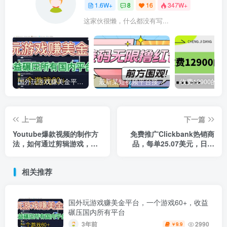
1.6W+
8
16
347W+
这家伙很懒，什么都没有写...
国外玩游戏赚美金平台，一个游戏60+，收益碾压国内所有平台
最新某短视频平台接码看广告，无限撸1.3元项目【软件+详细操作教程】
上一篇
下一篇
Youtube爆款视频的制作方
免费推广Clickbank热销商
法，如何通过剪辑游戏，月
品，每单25.07美元，日赚
入1.5万美元
50美元以上
相关推荐
国外玩游戏赚美金平台，一个游戏60+，收益
碾压国内所有平台
3年前
2990
9.9
￥