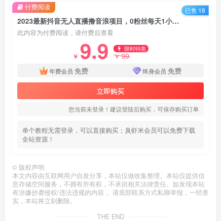
付费阅读
已售 18
2023最新抖音无人直播撸音浪项目，0粉丝每天1小时，一个号一天1500-2000元
此内容为付费阅读，请付费后查看
9.9
限时特惠
99
￥
￥
免费
免费
年费会员
终身会员
立即购买
您当前未登录！建议登陆后购买，可保存购买订单
单个教程无需登录，可以直接购买；臭虾米会员可以免费下载
全站资源！
©
版权声明
本文内容由互联网用户自发分享，本站仅做收集整理。本站仅提供信
息存储空间服务，不拥有所有权，不承担相关法律责任。如发现本站
有涉嫌抄袭侵权/违法违规的内容， 请底部联系方式私聊举报，一经查
实，本站将立刻删除。
THE END