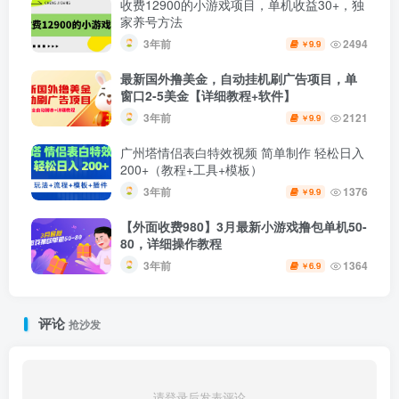
收费12900的小游戏项目，单机收益30+，独
家养号方法
3年前
2494
9.9
￥
最新国外撸美金，自动挂机刷广告项目，单
窗口2-5美金【详细教程+软件】
3年前
2121
9.9
￥
广州塔情侣表白特效视频 简单制作 轻松日入
200+（教程+工具+模板）
3年前
1376
9.9
￥
【外面收费980】3月最新小游戏撸包单机50-
80，详细操作教程
3年前
1364
6.9
￥
评论
抢沙发
请登录后发表评论