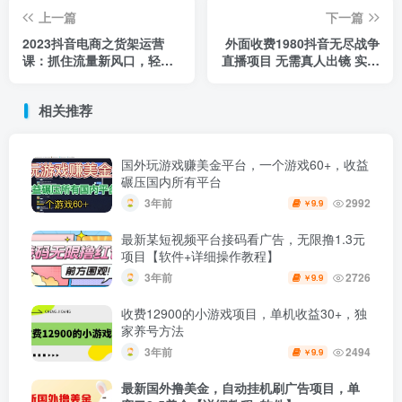
上一篇
下一篇
2023抖音电商之货架运营
外面收费1980抖音无尽战争
课：抓住流量新风口，轻松
直播项目 无需真人出镜 实时
获取官方流量扶持！
互动直播（软件+教程)
相关推荐
国外玩游戏赚美金平台，一个游戏60+，收益
碾压国内所有平台
3年前
2992
9.9
￥
最新某短视频平台接码看广告，无限撸1.3元
项目【软件+详细操作教程】
3年前
2726
9.9
￥
收费12900的小游戏项目，单机收益30+，独
家养号方法
3年前
2494
9.9
￥
最新国外撸美金，自动挂机刷广告项目，单