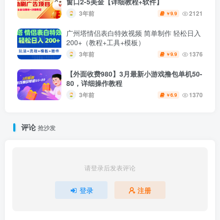
窗口2-5美金【详细教程+软件】
3年前
2121
9.9
￥
广州塔情侣表白特效视频 简单制作 轻松日入
200+（教程+工具+模板）
3年前
1376
9.9
￥
【外面收费980】3月最新小游戏撸包单机50-
80，详细操作教程
3年前
1370
6.9
￥
评论
抢沙发
请登录后发表评论
登录
注册