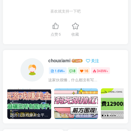
喜欢就支持一下吧
点赞
5
收藏
chouxiami
关注
1.6W+
8
16
348W+
这家伙很懒，什么都没有写...
国外玩游戏赚美金平台，一个游戏60+，收益碾压国内所有平台
最新某短视频平台接码看广告，无限撸1.3元项目【软件+详细操作教程】