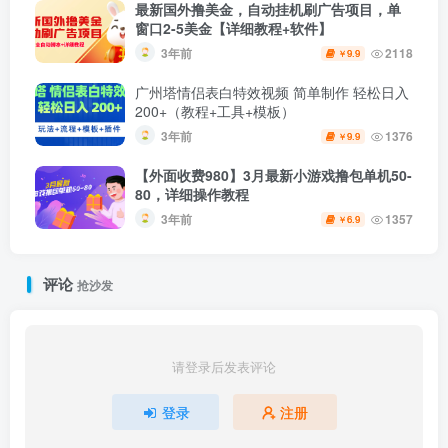
最新国外撸美金，自动挂机刷广告项目，单
窗口2-5美金【详细教程+软件】
3年前
2118
9.9
￥
广州塔情侣表白特效视频 简单制作 轻松日入
200+（教程+工具+模板）
3年前
1376
9.9
￥
【外面收费980】3月最新小游戏撸包单机50-
80，详细操作教程
3年前
1357
6.9
￥
评论
抢沙发
请登录后发表评论
登录
注册