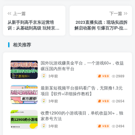
上一篇
下一篇
从新手到高手京东运营培
2023直播实战：现场实战拆
训：从基础到高级 玩转京东
解启动案例 引爆百万IP-拉爆
电商平台
模型等
相关推荐
国外玩游戏赚美金平台，一个游戏60+，收益
碾压国内所有平台
3年前
2989
9.9
￥
最新某短视频平台接码看广告，无限撸1.3元
项目【软件+详细操作教程】
3年前
2654
9.9
￥
收费12900的小游戏项目，单机收益30+，独
家养号方法
3年前
2494
9.9
￥