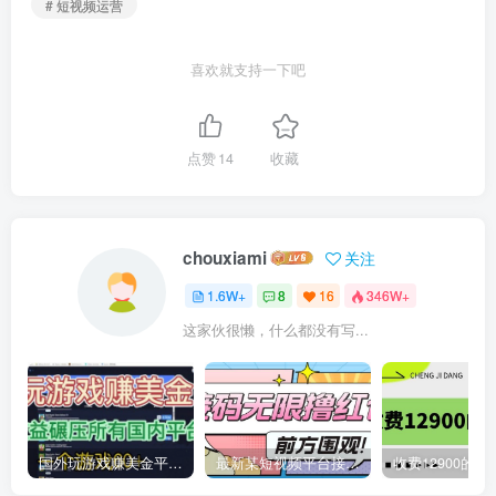
# 短视频运营
喜欢就支持一下吧
点赞
14
收藏
chouxiami
关注
1.6W+
8
16
346W+
这家伙很懒，什么都没有写...
国外玩游戏赚美金平台，一个游戏60+，收益碾压国内所有平台
最新某短视频平台接码看广告，无限撸1.3元项目【软件+详细操作教程】