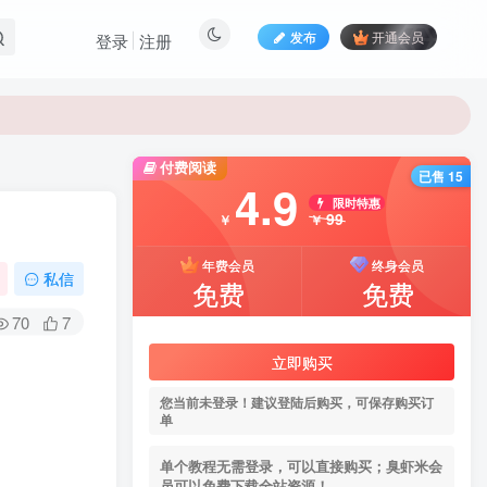
发布
开通会员
登录
注册
付费阅读
已售 15
4.9
限时特惠
99
￥
￥
年费会员
终身会员
私信
免费
免费
70
7
立即购买
您当前未登录！建议登陆后购买，可保存购买订
单
单个教程无需登录，可以直接购买；臭虾米会
员可以免费下载全站资源！