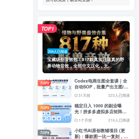
TOP1
254人已阅读
宝藏级别音效包！817款真实且逼真的野
兽动物音效，全部中文汉化，无...
Codex电商生图全套课｜全
TOP2
自动SOP，批量产出主图/海
报/小红书封面素材
31天前
223人已阅读
稳定日入 1000 的副业曝
TOP3
光！拼多多虚拟多店矩阵，
全套实操教学直接带你落地
1个月前
216人已阅读
小红书AI原创教辅项目 (更
TOP4
新)：爆款图一比一复刻，题