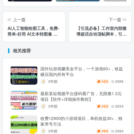
上一篇
下一篇
AI人工智能给图工具，免费-
【引流必备】工作室内部微
简单-好用 AI文本转图像 海
博超话自动顶帖脚本，引流
量创意和图库！
精准粉【脚本+教程】
相关推荐
国外玩游戏赚美金平台，一个游戏60+，收益
碾压国内所有平台
3年前
2989
9.9
￥
最新某短视频平台接码看广告，无限撸1.3元
项目【软件+详细操作教程】
3年前
2654
9.9
￥
收费12900的小游戏项目，单机收益30+，独
家养号方法
3年前
2494
9.9
￥