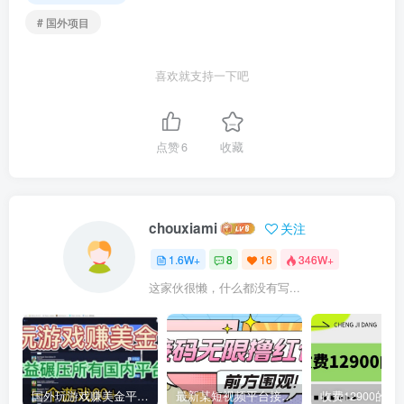
# 国外项目
喜欢就支持一下吧
点赞
6
收藏
chouxiami
关注
1.6W+
8
16
346W+
这家伙很懒，什么都没有写...
国外玩游戏赚美金平台，一个游戏60+，收益碾压国内所有平台
最新某短视频平台接码看广告，无限撸1.3元项目【软件+详细操作教程】