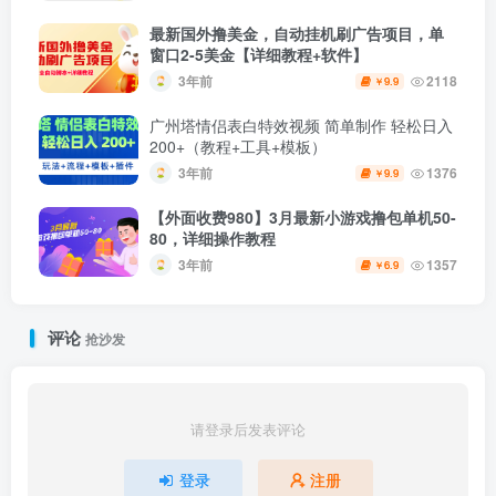
最新国外撸美金，自动挂机刷广告项目，单
窗口2-5美金【详细教程+软件】
3年前
2118
9.9
￥
广州塔情侣表白特效视频 简单制作 轻松日入
200+（教程+工具+模板）
3年前
1376
9.9
￥
【外面收费980】3月最新小游戏撸包单机50-
80，详细操作教程
3年前
1357
6.9
￥
评论
抢沙发
请登录后发表评论
登录
注册