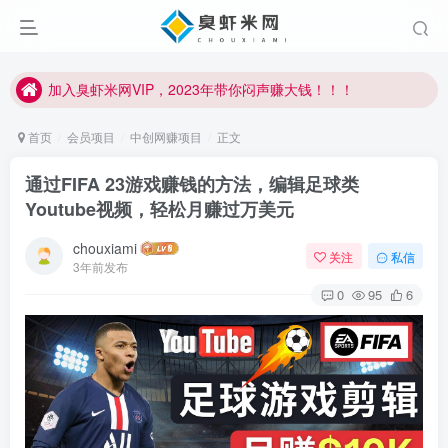
加入臭虾米网VIP，2023年带你闷声赚大钱！！！
臭虾米项目新增内部众筹资源，2024内部众筹项目一：无人直播，价值1980元
加入臭虾米网VIP，2023年带你闷声赚大钱！！！
首页
会员项目
中创网赚项目
正文
通过FIFA 23游戏赚钱的方法，编辑足球类
Youtube视频，轻松月赚过万美元
chouxiami
关注
私信
3年前发布
0
95
6