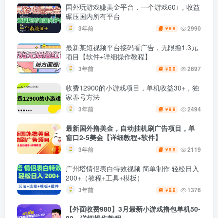
国外玩游戏赚美金平台，一个游戏60+，收益
碾压国内所有平台
3年前
2990
9.9
￥
最新某短视频平台接码看广告，无限撸1.3元
项目【软件+详细操作教程】
3年前
2697
9.9
￥
收费12900的小游戏项目，单机收益30+，独
家养号方法
3年前
2494
9.9
￥
最新国外撸美金，自动挂机刷广告项目，单
窗口2-5美金【详细教程+软件】
3年前
2119
9.9
￥
广州塔情侣表白特效视频 简单制作 轻松日入
200+（教程+工具+模板）
3年前
1376
9.9
￥
【外面收费980】3月最新小游戏撸包单机50-