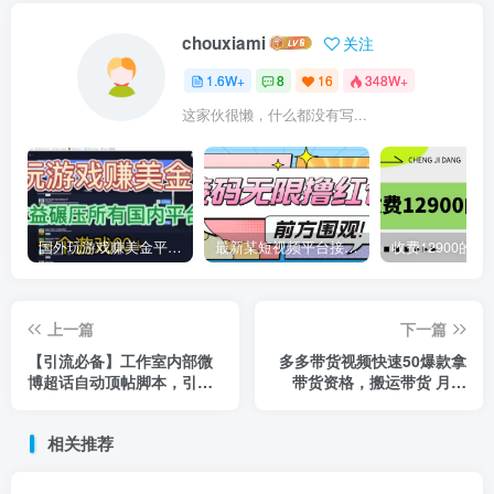
chouxiami
关注
1.6W+
8
16
348W+
这家伙很懒，什么都没有写...
国外玩游戏赚美金平台，一个游戏60+，收益碾压国内所有平台
最新某短视频平台接码看广告，无限撸1.3元项目【软件+详细操作教程】
上一篇
下一篇
【引流必备】工作室内部微
多多带货视频快速50爆款拿
博超话自动顶帖脚本，引流
带货资格，搬运带货 月入
精准粉【脚本+教程】
3w【全套脚本+详细玩法】
相关推荐