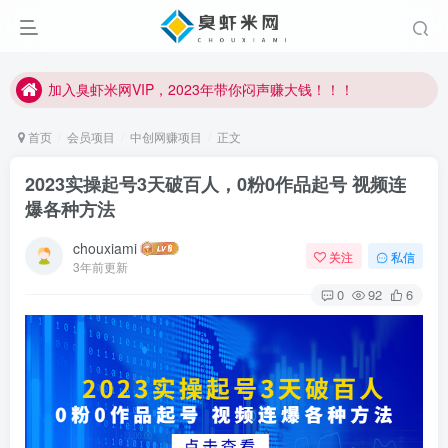
加入臭虾米网VIP，2023年带你闷声赚大钱！！！
臭虾米项目新增内部众筹资源，2024内部众筹项目一：无人直播，价值1980元
加入臭虾米网VIP，2023年带你闷声赚大钱！！！
首页
会员项目
中创网赚项目
正文
2023实操起号3天破百人，0粉0作品起号 视频连
爆各种方法
chouxiami
关注
私信
3年前更新
0
92
6