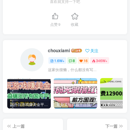
喜欢就支持一下吧
点赞
9
收藏
chouxiami
关注
1.6W+
8
16
346W+
这家伙很懒，什么都没有写...
国外玩游戏赚美金平台，一个游戏60+，收益碾压国内所有平台
最新某短视频平台接码看广告，无限撸1.3元项目【软件+详细操作教程】
上一篇
下一篇