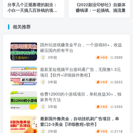
分享几个正规靠谱的副业：
《2022副业印钞社》自媒体
小白一天搞几百块钱的项目
赚钱课：一起搞钱、搞流量
（价值500元）
相关推荐
国外玩游戏赚美金平台，一个游戏60+，收益
碾压国内所有平台
3年前
2989
9.9
￥
最新某短视频平台接码看广告，无限撸1.3元
项目【软件+详细操作教程】
3年前
2653
9.9
￥
收费12900的小游戏项目，单机收益30+，独
家养号方法
3年前
2494
9.9
￥
最新国外撸美金，自动挂机刷广告项目，单
窗口2-5美金【详细教程+软件】
3年前
2118
9.9
￥