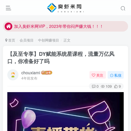
加入臭虾米网VIP，2023年带你闷声赚大钱！！！
臭虾米项目新增内部众筹资源，2024内部众筹项目一：无人直播，价值1980元
加入臭虾米网VIP，2023年带你闷声赚大钱！！！
首页
会员项目
中创网赚项目
正文
【及至专享】DY赋能系统星课程，流量万亿风
口，你准备好了吗
chouxiami
关注
私信
4年前发布
0
109
9