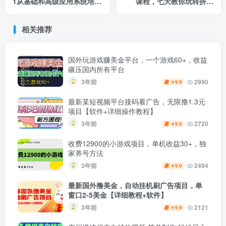
1从基础和高级应用系统培训
课程，七天教你玩转拼夕
课
夕，教你快速起爆链接
相关推荐
国外玩游戏赚美金平台，一个游戏60+，收益
碾压国内所有平台
3年前
2990
9.9
￥
最新某短视频平台接码看广告，无限撸1.3元
项目【软件+详细操作教程】
3年前
2720
9.9
￥
收费12900的小游戏项目，单机收益30+，独
家养号方法
3年前
2494
9.9
￥
最新国外撸美金，自动挂机刷广告项目，单
窗口2-5美金【详细教程+软件】
3年前
2121
9.9
￥