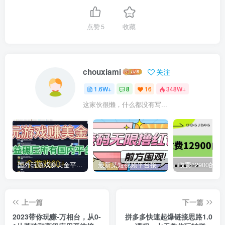
点赞
5
收藏
chouxiami
关注
1.6W+
8
16
348W+
这家伙很懒，什么都没有写...
国外玩游戏赚美金平台，一个游戏60+，收益碾压国内所有平台
最新某短视频平台接码看广告，无限撸1.3元项目【软件+详细操作教程】
上一篇
下一篇
2023带你玩赚-万相台，从0-
拼多多快速起爆链接思路1.0