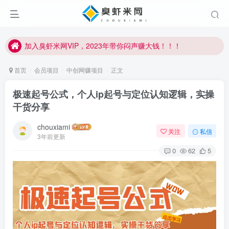
加入臭虾米网VIP，2023年带你闷声赚大钱！！！
臭虾米项目新增内部众筹资源，2024内部众筹项目一：无人直播，价值1980元
加入臭虾米网VIP，2023年带你闷声赚大钱！！！
首页
会员项目
中创网赚项目
正文
极速起号公式，个人ip起号与定位认知逻辑，实操
干货分享
chouxiami
关注
私信
3年前更新
0
62
5