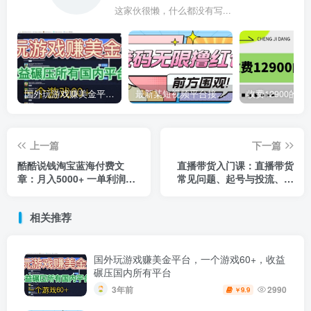
这家伙很懒，什么都没有写...
国外玩游戏赚美金平台，一个游戏60+，收益碾压国内所有平台
最新某短视频平台接码看广告，无限撸1.3元项目【软件+详细操作教程】
上一篇
下一篇
酷酷说钱淘宝蓝海付费文
直播带货入门课：直播带货
章：月入5000+ 一单利润
常见问题、起号与投流、新
200一天赚1000+(等玩法分
规后的主播话术调整
享)
相关推荐
国外玩游戏赚美金平台，一个游戏60+，收益
碾压国内所有平台
3年前
2990
9.9
￥