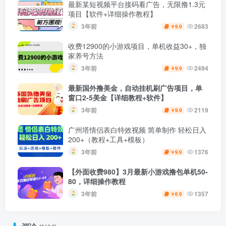
最新某短视频平台接码看广告，无限撸1.3元
项目【软件+详细操作教程】
3年前
2683
9.9
￥
收费12900的小游戏项目，单机收益30+，独
家养号方法
3年前
2494
9.9
￥
最新国外撸美金，自动挂机刷广告项目，单
窗口2-5美金【详细教程+软件】
3年前
2119
9.9
￥
广州塔情侣表白特效视频 简单制作 轻松日入
200+（教程+工具+模板）
3年前
1376
9.9
￥
【外面收费980】3月最新小游戏撸包单机50-
80，详细操作教程
3年前
1357
6.9
￥