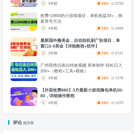
3年前
2728
9.9
￥
收费12900的小游戏项目，单机收益30+，独
家养号方法
3年前
2494
9.9
￥
最新国外撸美金，自动挂机刷广告项目，单
窗口2-5美金【详细教程+软件】
3年前
2121
9.9
￥
广州塔情侣表白特效视频 简单制作 轻松日入
200+（教程+工具+模板）
3年前
1376
9.9
￥
【外面收费980】3月最新小游戏撸包单机50-
80，详细操作教程
3年前
1372
6.9
￥
评论
抢沙发