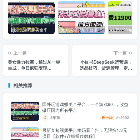
国外玩游戏赚美金平台，一个游戏60+，收益碾压国内所有平台
最新某短视频平台接码看广告，无限撸1.3元项目【软件+详细操作教程】
上一篇
下一篇
美女暴力拉新，通过AI一键
小红书DeepSeek运营课，
生成，单日疯狂变现
选品技巧、货源管理、定价
5000+，纯小白一学就会！
策略、笔记封面制作
相关推荐
国外玩游戏赚美金平台，一个游戏60+，收益
碾压国内所有平台
3年前
2992
9.9
￥
最新某短视频平台接码看广告，无限撸1.3元
项目【软件+详细操作教程】