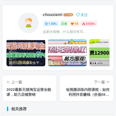
chouxiami
关注
1.6W+
8
16
348W+
这家伙很懒，什么都没有写...
国外玩游戏赚美金平台，一个游戏60+，收益碾压国内所有平台
最新某短视频平台接码看广告，无限撸1.3元项目【软件+详细操作教程】
上一篇
下一篇
2022最新天猫淘宝运营全能
短视频训练内部课程：如何
课，助力店铺营销
利用抖音赚钱（价值6999
元）
相关推荐