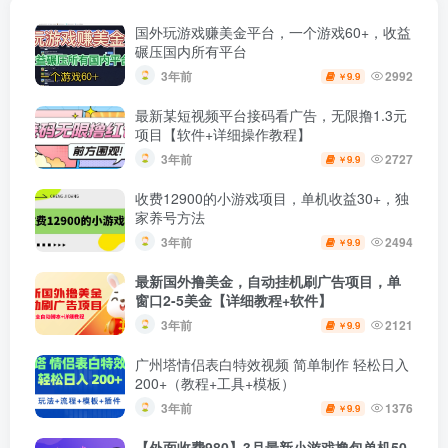
国外玩游戏赚美金平台，一个游戏60+，收益
碾压国内所有平台
3年前
2992
9.9
￥
最新某短视频平台接码看广告，无限撸1.3元
项目【软件+详细操作教程】
3年前
2727
9.9
￥
收费12900的小游戏项目，单机收益30+，独
家养号方法
3年前
2494
9.9
￥
最新国外撸美金，自动挂机刷广告项目，单
窗口2-5美金【详细教程+软件】
3年前
2121
9.9
￥
广州塔情侣表白特效视频 简单制作 轻松日入
200+（教程+工具+模板）
3年前
1376
9.9
￥
【外面收费980】3月最新小游戏撸包单机50-