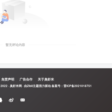
暂无评论内容
免责声明
广告合作
关于臭虾米
 2022 ·
臭虾米网
· 由
Zibll主题
强力驱动.备案号：
晋ICP备2021018751