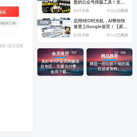
意的公众号排版工具！支持
实时预览，排版超美观且带
27天前
212人已阅读
购买
表情包管理功能
启用SEO时光机，AI帮你快
TOP6
存购买订单
速登上Google首页！【原创
双语字幕】
35天前
211人已阅读
权/违法违规
727
183
会员项目
精品推荐
臭虾米VIP会员网赚项
精选一些比较不错的项
目专区，无需另付费，
目或者资料。
会员下载...