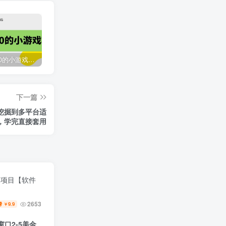
收费12900的小游戏项目，单机收益30+，独家养号方法
最新国外撸美金，自动挂机刷广告项目，单窗口2-5美金【详细教程+软件】
臭虾米网全新改版升级
下一篇
2118
3年前
挖掘到多平台适
，学完直接套用
元项目【软件
2653
9.9
￥
口2-5美金