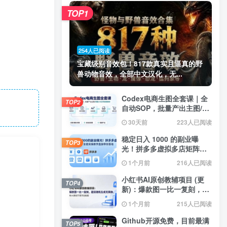
TOP1
254人已阅读
宝藏级别音效包！817款真实且逼真的野
兽动物音效，全部中文汉化，无...
Codex电商生图全套课｜全
TOP2
自动SOP，批量产出主图/海
报/小红书封面素材
30天前
223人已阅读
稳定日入 1000 的副业曝
TOP3
光！拼多多虚拟多店矩阵，
全套实操教学直接带你落地
1个月前
216人已阅读
小红书AI原创教辅项目 (更
TOP4
新)：爆款图一比一复刻，题
目随机生成无限换，纯AI原
1个月前
215人已阅读
创不用手动排版
Github开源免费，目前最满
TOP5