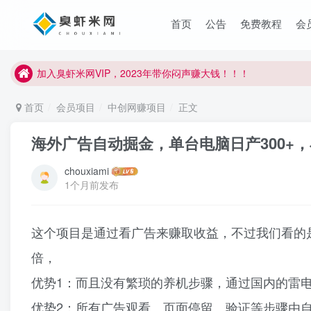
臭虾米项目新增内部众筹资源，2024内部众筹项目一：无人直播，
首页
公告
免费教程
会
加入臭虾米网VIP，2023年带你闷声赚大钱！！！
臭虾米项目新增内部众筹资源，2024内部众筹项目一：无人直播，
加入臭虾米网VIP，2023年带你闷声赚大钱！！！
首页
会员项目
中创网赚项目
正文
海外广告自动掘金，单台电脑日产300+
chouxiami
1个月前发布
这个项目是通过看广告来赚取收益，不过我们看的是
倍，
优势1：而且没有繁琐的养机步骤，通过国内的雷
优势2：所有广告观看、页面停留、验证等步骤由