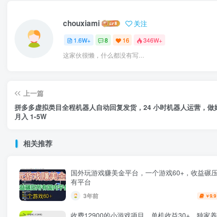
chouxiami
关注
1.6W+
8
16
346W+
这家伙很懒，什么都没有写...
上一篇
拼多多虚拟类目全程机器人自动回复发货，24 小时机器人运营，做
月入 1-5W
相关推荐
国外玩游戏赚美金平台，一个游戏60+，收益碾
有平台
3年前
9.9
￥
收费12900的小游戏项目，单机收益30+，独家