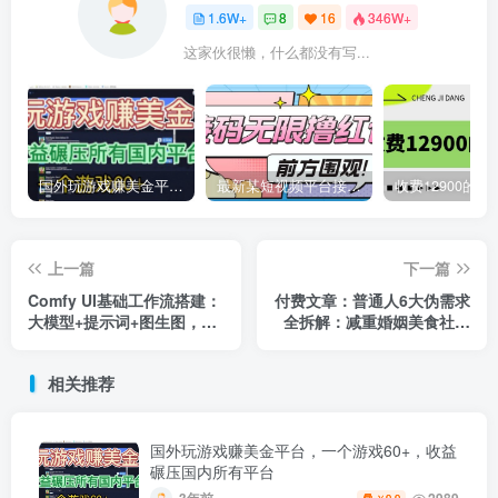
1.6W+
8
16
346W+
这家伙很懒，什么都没有写...
国外玩游戏赚美金平台，一个游戏60+，收益碾压国内所有平台
最新某短视频平台接码看广告，无限撸1.3元项目【软件+详细操作教程】
上一篇
下一篇
Comfy UI基础工作流搭建：
付费文章：普通人6大伪需求
大模型+提示词+图生图，学
全拆解：减重婚姻美食社交
了就能应用的产品图生成修
学习稳定，带你破除认知误
复实战
区
相关推荐
国外玩游戏赚美金平台，一个游戏60+，收益
碾压国内所有平台