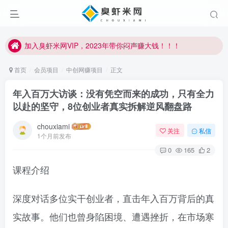
加入臭虾米网VIP，2023年带你闷声赚大钱！！！
臭虾米项目新增内部众筹资源，2024内部众筹项目一：无人直播，价值1980元
加入臭虾米网VIP，2023年带你闷声赚大钱！！！
首页
会员项目
中创网赚项目
正文
年入百万大访谈：没有凭空而来的成功，只有全力
以赴的坚守，8位创业者真实拆解逆风翻盘路
chouxiami
关注
私信
1个月前发布
0
165
2
课程介绍
深度对话多位实干创业者，直击年入百万背后的真
实故事。他们也曾身陷困境、遭遇挫折，在市场寒