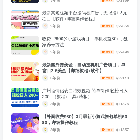
3年前
2989
9.9
￥
最新某短视频平台接码看广告，无限撸1.3元
项目【软件+详细操作教程】
3年前
2654
9.9
￥
收费12900的小游戏项目，单机收益30+，独
家养号方法
3年前
2494
9.9
￥
最新国外撸美金，自动挂机刷广告项目，单
窗口2-5美金【详细教程+软件】
3年前
2118
9.9
￥
广州塔情侣表白特效视频 简单制作 轻松日入
200+（教程+工具+模板）
3年前
1376
9.9
￥
【外面收费980】3月最新小游戏撸包单机50-
80，详细操作教程
3年前
1357
6.9
￥