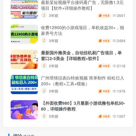
最新某短视频平台接码看广告，无限撸1.3元
项目【软件+详细操作教程】
3年前
2651
9.9
￥
收费12900的小游戏项目，单机收益30+，独
家养号方法
3年前
2494
9.9
￥
最新国外撸美金，自动挂机刷广告项目，单
窗口2-5美金【详细教程+软件】
3年前
2118
9.9
￥
广州塔情侣表白特效视频 简单制作 轻松日入
200+（教程+工具+模板）
3年前
1376
9.9
￥
【外面收费980】3月最新小游戏撸包单机50-
80，详细操作教程
3年前
1357
6.9
￥