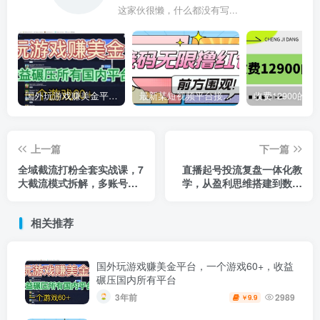
这家伙很懒，什么都没有写...
国外玩游戏赚美金平台，一个游戏60+，收益碾压国内所有平台
最新某短视频平台接码看广告，无限撸1.3元项目【软件+详细操作教程】
上一篇
下一篇
全域截流打粉全套实战课，7
直播起号投流复盘一体化教
大截流模式拆解，多账号养
学，从盈利思维搭建到数据
号导流私域，DeepSeek批
优化，吃透全域带货流量变
量制作截流话术素材
现闭环
相关推荐
国外玩游戏赚美金平台，一个游戏60+，收益
碾压国内所有平台
3年前
2989
9.9
￥