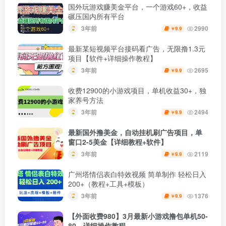
国外玩游戏赚美金平台，一个游戏60+，收益
碾压国内所有平台
3年前
2990
9.9
￥
最新某短视频平台接码看广告，无限撸1.3元
项目【软件+详细操作教程】
3年前
2695
9.9
￥
收费12900的小游戏项目，单机收益30+，独
家养号方法
3年前
2494
9.9
￥
最新国外撸美金，自动挂机刷广告项目，单
窗口2-5美金【详细教程+软件】
3年前
2119
9.9
￥
广州塔情侣表白特效视频 简单制作 轻松日入
200+（教程+工具+模板）
3年前
1376
9.9
￥
【外面收费980】3月最新小游戏撸包单机50-
80，详细操作教程