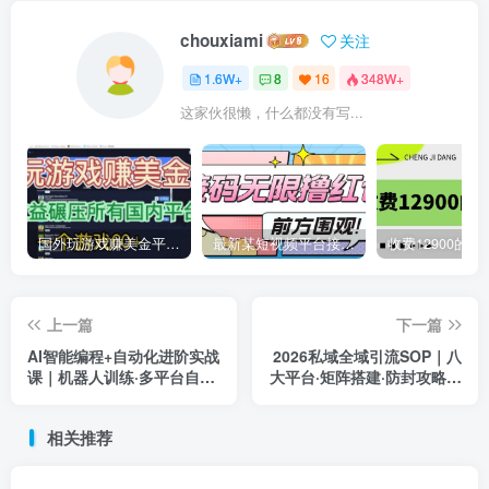
chouxiami
关注
1.6W+
8
16
348W+
这家伙很懒，什么都没有写...
国外玩游戏赚美金平台，一个游戏60+，收益碾压国内所有平台
最新某短视频平台接码看广告，无限撸1.3元项目【软件+详细操作教程】
上一篇
下一篇
AI智能编程+自动化进阶实战
2026私域全域引流SOP｜八
课｜机器人训练·多平台自动
大平台·矩阵搭建·防封攻略，
发布·云端部署，
十行业专属话术流程精准获
Workbuddy商用项目全流程
客变现全课
相关推荐
教学