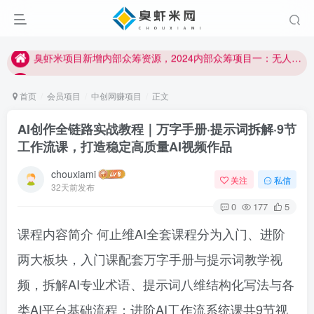
加入臭虾米网VIP，2023年带你闷声赚大钱！！！
臭虾米项目新增内部众筹资源，2024内部众筹项目一：无人直播，价值1980元
加入臭虾米网VIP，2023年带你闷声赚大钱！！！
首页
会员项目
中创网赚项目
正文
AI创作全链路实战教程｜万字手册·提示词拆解·9节
工作流课，打造稳定高质量AI视频作品
chouxiami
关注
私信
32天前发布
0
177
5
课程内容简介 何止维AI全套课程分为入门、进阶
两大板块，入门课配套万字手册与提示词教学视
频，拆解AI专业术语、提示词八维结构化写法与各
类AI平台基础流程；进阶AI工作流系统课共9节视