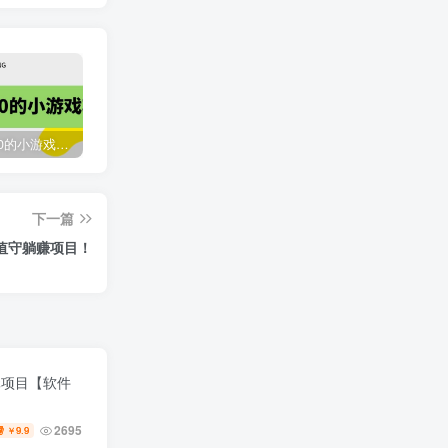
收费12900的小游戏项目，单机收益30+，独家养号方法
最新国外撸美金，自动挂机刷广告项目，单窗口2-5美金【详细教程+软件】
臭虾米网全新改版升级
下一篇
2119
3年前
值守躺赚项目！
元项目【软件
2695
9.9
￥