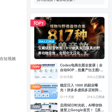
TOP1
254人已阅读
宝藏级别音效包！817款真实且逼真的野
兽动物音效，全部中文汉化，无...
在短视频
Codex电商生图全套课｜全
TOP2
自动SOP，批量产出主图/海
报/小红书封面素材
32天前
223人已阅读
稳定日入 1000 的副业曝
TOP3
光！拼多多虚拟多店矩阵，
全套实操教学直接带你落地
1个月前
216人已阅读
启用SEO时光机，AI帮你快
TOP4
速登上Google首页！【原创