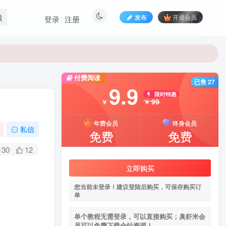
发布
开通会员
登录
注册
付费阅读
已售 27
9.9
限时特惠
99
￥
￥
年费会员
终身会员
私信
免费
免费
130
12
立即购买
您当前未登录！建议登陆后购买，可保存购买订
单
单个教程无需登录，可以直接购买；臭虾米会
员可以免费下载全站资源！