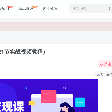
价值1980元
vip
Hot
员项目
精品推荐
内部众筹
价值1980元
21节实战视频教程）
关注
0