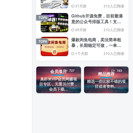
双语字幕】
37天前
212人已阅读
Github开源免费，目前最满
TOP5
意的公众号排版工具！支持
实时预览，排版超美观且带
29天前
212人已阅读
表情包管理功能
爆款闲鱼电商，卖法简单粗
TOP6
暴，长期稳定可做，一单利
润300
1个月前
210人已阅读
727
183
会员项目
精品推荐
臭虾米VIP会员网赚项
精选一些比较不错的项
目专区，无需另付费，
目或者资料。
会员下载...