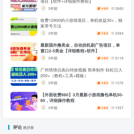
项目【软件+详细操作教程】
3年前
2685
9.9
￥
收费12900的小游戏项目，单机收益30+，独
家养号方法
3年前
2494
9.9
￥
最新国外撸美金，自动挂机刷广告项目，单
窗口2-5美金【详细教程+软件】
3年前
2119
9.9
￥
广州塔情侣表白特效视频 简单制作 轻松日入
200+（教程+工具+模板）
3年前
1376
9.9
￥
【外面收费980】3月最新小游戏撸包单机50-
80，详细操作教程
3年前
1357
6.9
￥
评论
抢沙发