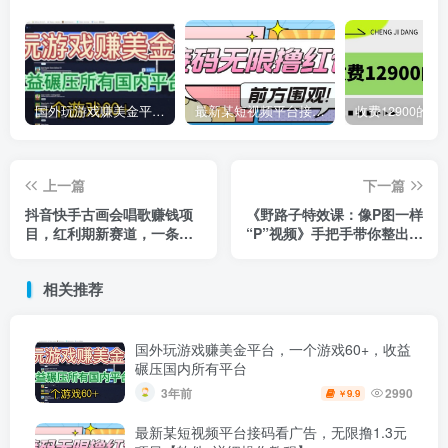
国外玩游戏赚美金平台，一个游戏60+，收益碾压国内所有平台
最新某短视频平台接码看广告，无限撸1.3元项目【软件+详细操作教程】
上一篇
下一篇
抖音快手古画会唱歌赚钱项
《野路子特效课：像P图一样
目，红利期新赛道，一条视
“P”视频》手把手带你整出百
频赚400轻松月入过万
万爆款绝活儿 ￼
相关推荐
国外玩游戏赚美金平台，一个游戏60+，收益
碾压国内所有平台
3年前
2990
9.9
￥
最新某短视频平台接码看广告，无限撸1.3元