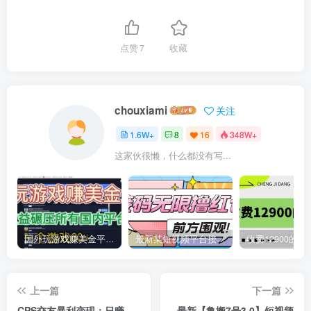
点赞
7
收藏
chouxiami
关注
1.6W+
8
16
348W+
这家伙很懒，什么都没有写...
国外玩游戏赚美金平台，一个游戏60+，收益碾压国内所有平台
最新某短视频平台接码看广告，无限撸1.3元项目【软件+详细操作教程】
上一篇
下一篇
CPS交友暴利变现：日赚
最新【鲁搬7号3.0】短视频