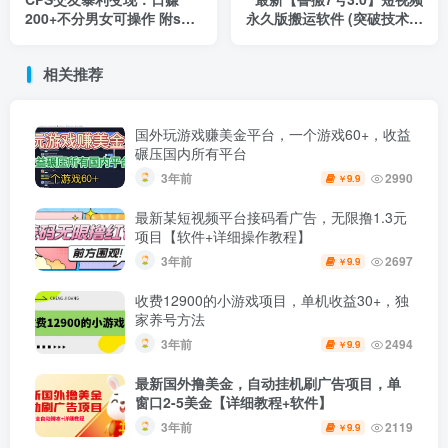
200+不分男女可操作 附se
永久版搬运软件 (突破技术壁
粉引流玩法（视频教程）
垒 碾压一切搬运神器)
相关推荐
国外玩游戏赚美金平台，一个游戏60+，收益
碾压国内所有平台
3年前
2990
9.9
￥
最新某短视频平台接码看广告，无限撸1.3元
项目【软件+详细操作教程】
3年前
2697
9.9
￥
收费12900的小游戏项目，单机收益30+，独
家养号方法
3年前
2494
9.9
￥
最新国外撸美金，自动挂机刷广告项目，单
窗口2-5美金【详细教程+软件】
3年前
2119
9.9
￥