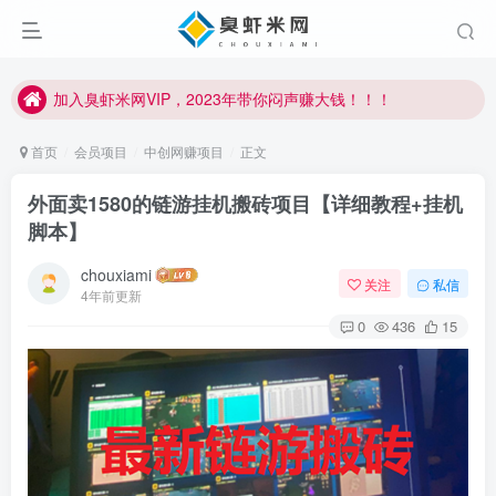
加入臭虾米网VIP，2023年带你闷声赚大钱！！！
臭虾米项目新增内部众筹资源，2024内部众筹项目一：无人直播，价值1980元
加入臭虾米网VIP，2023年带你闷声赚大钱！！！
首页
会员项目
中创网赚项目
正文
外面卖1580的链游挂机搬砖项目【详细教程+挂机
脚本】
chouxiami
关注
私信
4年前更新
0
436
15