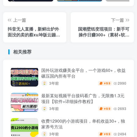
上一篇
下一篇
抖音无人直播，新鲜出炉外
国潮壁纸变现项目：新手可
面没的卖的蔡xu坤版云蹦
操作日赚300+（素材+软件
迪！
+教程）
相关推荐
国外玩游戏赚美金平台，一个游戏60+，收益
碾压国内所有平台
3年前
2990
9.9
￥
最新某短视频平台接码看广告，无限撸1.3元
项目【软件+详细操作教程】
3年前
2693
9.9
￥
收费12900的小游戏项目，单机收益30+，独
家养号方法
3年前
2494
9.9
￥