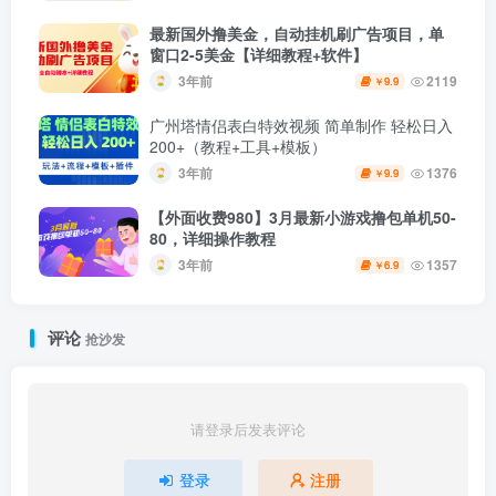
最新国外撸美金，自动挂机刷广告项目，单
窗口2-5美金【详细教程+软件】
3年前
2119
9.9
￥
广州塔情侣表白特效视频 简单制作 轻松日入
200+（教程+工具+模板）
3年前
1376
9.9
￥
【外面收费980】3月最新小游戏撸包单机50-
80，详细操作教程
3年前
1357
6.9
￥
评论
抢沙发
请登录后发表评论
登录
注册