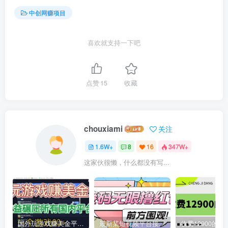
中创网赚项目
喜欢就支持一下吧
点赞
15
收藏
chouxiami
关注
1.6W+
8
16
347W+
这家伙很懒，什么都没有写...
国外玩游戏赚美金平台，一个游戏60+，收益碾压国内所有平台
最新某短视频平台接码看广告，无限撸1.3元项目【软件+详细操作教程】