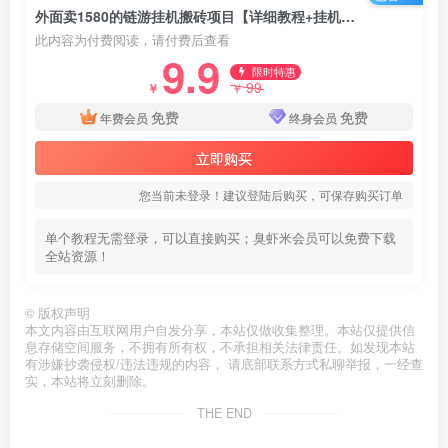
外面卖1580的链游挂机搬砖项目【详细教程+挂机脚本】
此内容为付费阅读，请付费后查看
9.9
限时特惠
99
￥
￥
免费
免费
年费会员
终身会员
立即购买
您当前未登录！建议登陆后购买，可保存购买订单
单个教程无需登录，可以直接购买；臭虾米会员可以免费下载
全站资源！
©
版权声明
本文内容由互联网用户自发分享，本站仅做收集整理。本站仅提供信
息存储空间服务，不拥有所有权，不承担相关法律责任。如发现本站
有涉嫌抄袭侵权/违法违规的内容， 请底部联系方式私聊举报，一经查
实，本站将立刻删除。
THE END