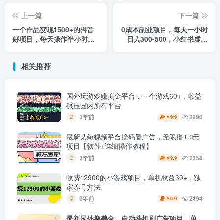
上一篇
下一篇
一个作品变现1500+的抖音
0成本副业项目，每天一小时
好项目，每天操作半小时，
日入300-500，小红书虚拟
日入300+
资源变现（教程+素材）
相关推荐
国外玩游戏赚美金平台，一个游戏60+，收益
碾压国内所有平台
3年前
2990
9.9
￥
最新某短视频平台接码看广告，无限撸1.3元
项目【软件+详细操作教程】
3年前
2658
9.9
￥
收费12900的小游戏项目，单机收益30+，独
家养号方法
3年前
2494
9.9
￥
最新国外撸美金，自动挂机刷广告项目，单