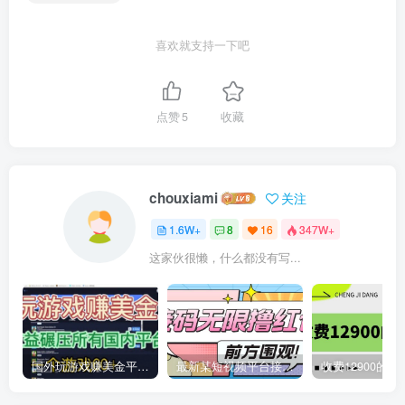
喜欢就支持一下吧
点赞
5
收藏
chouxiami
关注
1.6W+
8
16
347W+
这家伙很懒，什么都没有写...
国外玩游戏赚美金平台，一个游戏60+，收益碾压国内所有平台
最新某短视频平台接码看广告，无限撸1.3元项目【软件+详细操作教程】