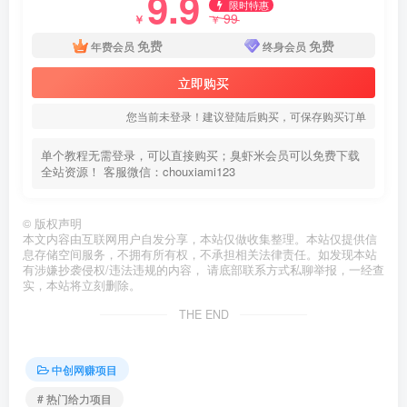
9.9
限时特惠
99
￥
￥
免费
免费
年费会员
终身会员
立即购买
您当前未登录！建议登陆后购买，可保存购买订单
单个教程无需登录，可以直接购买；臭虾米会员可以免费下载
全站资源！ 客服微信：chouxiami123
©
版权声明
本文内容由互联网用户自发分享，本站仅做收集整理。本站仅提供信
息存储空间服务，不拥有所有权，不承担相关法律责任。如发现本站
有涉嫌抄袭侵权/违法违规的内容， 请底部联系方式私聊举报，一经查
实，本站将立刻删除。
THE END
中创网赚项目
# 热门给力项目