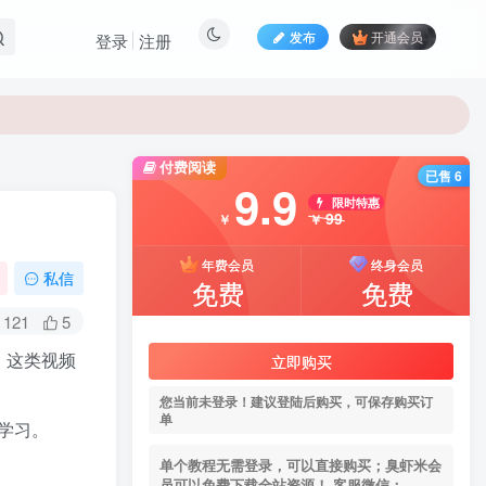
发布
开通会员
登录
注册
付费阅读
已售 6
9.9
限时特惠
99
￥
￥
年费会员
终身会员
私信
免费
免费
121
5
。这类视频
立即购买
您当前未登录！建议登陆后购买，可保存购买订
单
学习。
单个教程无需登录，可以直接购买；臭虾米会
员可以免费下载全站资源！ 客服微信：