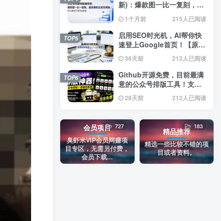
新)：爆款图一比一复刻，题
目随机生成无限换，纯AI原
1个月前
215人已阅读
创不用手动排版
启用SEO时光机，AI帮你快
TOP5
速登上Google首页！【原创
双语字幕】
36天前
212人已阅读
Github开源免费，目前最满
TOP6
意的公众号排版工具！支持
实时预览，排版超美观且带
28天前
212人已阅读
表情包管理功能
727
183
会员项目
精品推荐
臭虾米VIP会员网赚项
精选一些比较不错的项
目专区，无需另付费，
目或者资料。
会员下载...