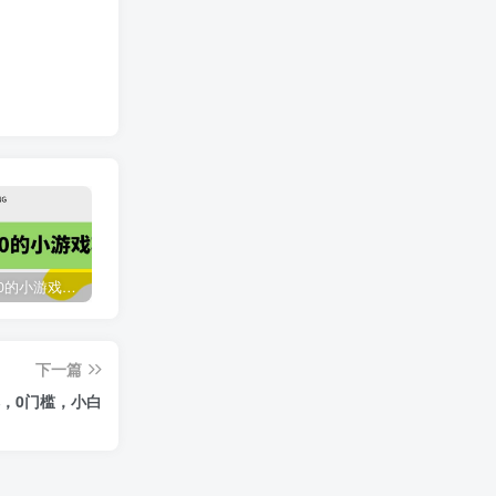
收费12900的小游戏项目，单机收益30+，独家养号方法
最新国外撸美金，自动挂机刷广告项目，单窗口2-5美金【详细教程+软件】
臭虾米网全新改版升级
下一篇
2118
3年前
，0门槛，小白