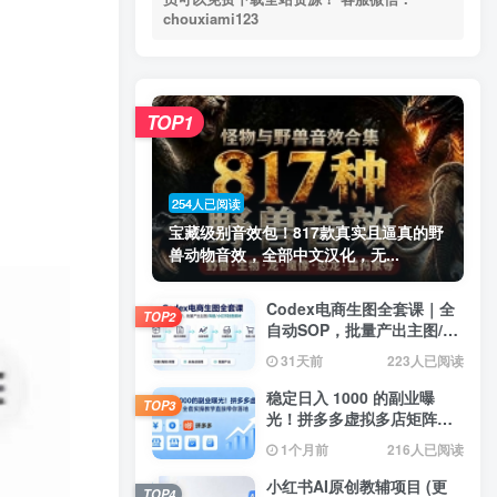
chouxiami123
TOP1
254人已阅读
宝藏级别音效包！817款真实且逼真的野
兽动物音效，全部中文汉化，无...
Codex电商生图全套课｜全
TOP2
自动SOP，批量产出主图/海
报/小红书封面素材
31天前
223人已阅读
稳定日入 1000 的副业曝
TOP3
光！拼多多虚拟多店矩阵，
全套实操教学直接带你落地
1个月前
216人已阅读
小红书AI原创教辅项目 (更
TOP4