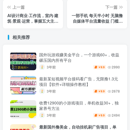
上一篇
下一篇
AI设计商业·工作流，室内·建
一部手机 每天半小时 无脑撸
筑·景观·运营，掌握五大主流
自媒体平台流量收益 门槛最
AI设计工具ds
低 日入100+
相关推荐
国外玩游戏赚美金平台，一个游戏60+，收益
碾压国内所有平台
3年前
2990
9.9
￥
最新某短视频平台接码看广告，无限撸1.3元
项目【软件+详细操作教程】
3年前
2678
9.9
￥
收费12900的小游戏项目，单机收益30+，独
家养号方法
3年前
2494
9.9
￥
最新国外撸美金，自动挂机刷广告项目，单