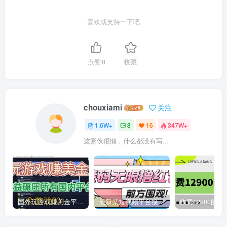
喜欢就支持一下吧
点赞
8
收藏
chouxiami
关注
1.6W+
8
16
347W+
这家伙很懒，什么都没有写...
国外玩游戏赚美金平台，一个游戏60+，收益碾压国内所有平台
最新某短视频平台接码看广告，无限撸1.3元项目【软件+详细操作教程】