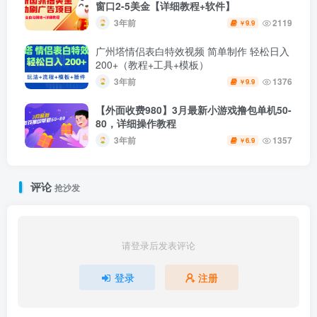
窗口2-5美金【详细教程+软件】
3年前
2119
9.9
￥
广州塔情侣表白特效视频 简单制作 轻松日入
200+（教程+工具+模板）
3年前
1376
9.9
￥
【外面收费980】3月最新小游戏撸包单机50-
80，详细操作教程
3年前
1357
6.9
￥
评论
抢沙发
请登录后发表评论
登录
注册