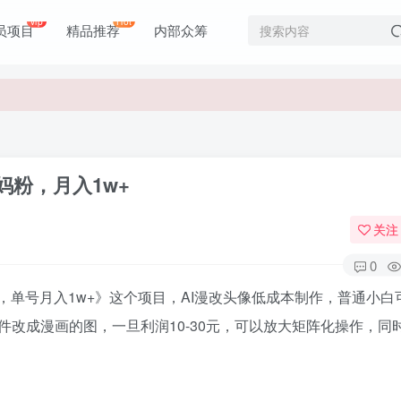
价值1980元
vip
Hot
员项目
精品推荐
内部众筹
价值1980元
妈粉，月入1w+
关注
0
，单号月入1w+》这个项目，AI漫改头像低成本制作，普通小白
改成漫画的图，一旦利润10-30元，可以放大矩阵化操作，同