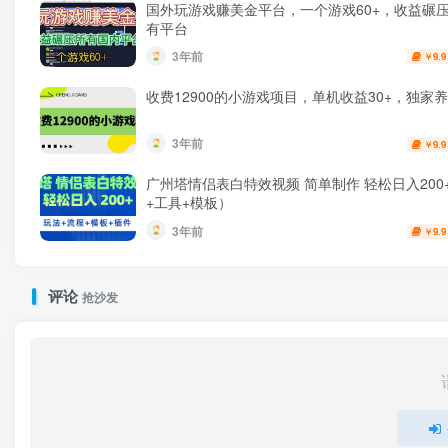
国外玩游戏赚美金平台，一个游戏60+，收益碾
有平台
3年前
9.9
￥
收费12900的小游戏项目，单机收益30+，独家
3年前
9.9
￥
广州塔情侣表白特效视频 简单制作 轻松日入200
+工具+模板）
3年前
9.9
￥
评论
抢沙发