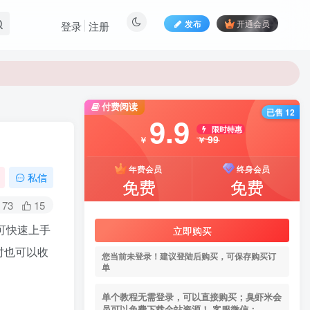
发布
开通会员
登录
注册
付费阅读
已售 12
9.9
限时特惠
99
￥
￥
年费会员
终身会员
私信
免费
免费
73
15
可快速上手
立即购买
时也可以收
您当前未登录！建议登陆后购买，可保存购买订
单
单个教程无需登录，可以直接购买；臭虾米会
员可以免费下载全站资源！ 客服微信：