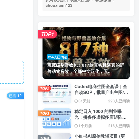
chouxiami123
TOP1
254人已阅读
宝藏级别音效包！817款真实且逼真的野
兽动物音效，全部中文汉化，无...
Codex电商生图全套课｜全
TOP2
自动SOP，批量产出主图/海
已售 12
报/小红书封面素材
31天前
223人已阅读
稳定日入 1000 的副业曝
TOP3
光！拼多多虚拟多店矩阵，
全套实操教学直接带你落地
1个月前
216人已阅读
小红书AI原创教辅项目 (更
TOP4