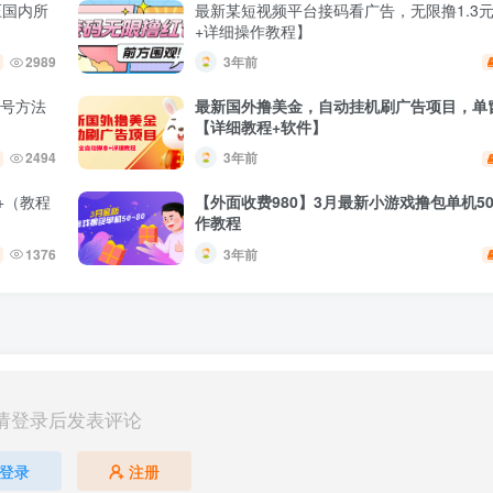
压国内所
最新某短视频平台接码看广告，无限撸1.3
+详细操作教程】
2989
3年前
养号方法
最新国外撸美金，自动挂机刷广告项目，单窗
【详细教程+软件】
2494
3年前
+（教程
【外面收费980】3月最新小游戏撸包单机50
作教程
1376
3年前
请登录后发表评论
登录
注册