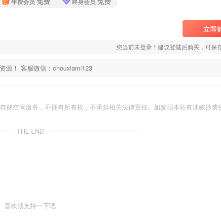
免费
免费
年费会员
终身会员
立即
您当前未登录！建议登陆后购买，可保
客服微信：chouxiami123
存储空间服务，不拥有所有权，不承担相关法律责任。如发现本站有涉嫌抄袭侵
THE END
喜欢就支持一下吧