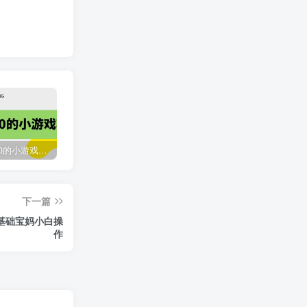
收费12900的小游戏项目，单机收益30+，独家养号方法
最新国外撸美金，自动挂机刷广告项目，单窗口2-5美金【详细教程+软件】
臭虾米网全新改版升级
下一篇
2118
3年前
0基础宝妈小白操
作