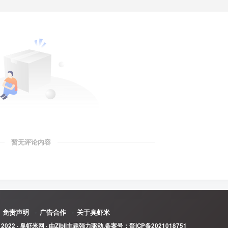
暂无评论内容
免责声明
广告合作
关于臭虾米
 2022 ·
臭虾米网
· 由
Zibll主题
强力驱动.备案号：
晋ICP备2021018751