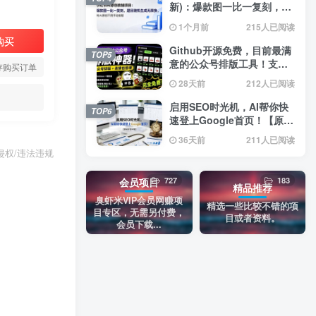
新)：爆款图一比一复刻，题
目随机生成无限换，纯AI原
1个月前
215人已阅读
创不用手动排版
购买
Github开源免费，目前最满
TOP5
意的公众号排版工具！支持
存购买订单
实时预览，排版超美观且带
28天前
212人已阅读
表情包管理功能
启用SEO时光机，AI帮你快
TOP6
速登上Google首页！【原创
双语字幕】
36天前
211人已阅读
权/违法违规
727
183
会员项目
精品推荐
臭虾米VIP会员网赚项
精选一些比较不错的项
目专区，无需另付费，
目或者资料。
会员下载...