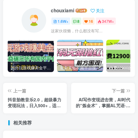
chouxiami
关注
1.6W+
8
16
347W+
这家伙很懒，什么都没有写...
国外玩游戏赚美金平台，一个游戏60+，收益碾压国内所有平台
最新某短视频平台接码看广告，无限撸1.3元项目【软件+详细操作教程】
上一篇
下一篇
抖音胎教音乐2.0，超级暴力
AI写作变现进击营，AI时代
变现玩法，日入500+，适合
的“炼金术”，掌握AL咒语·解
0基础宝妈小白操作
锁写作潜能
相关推荐