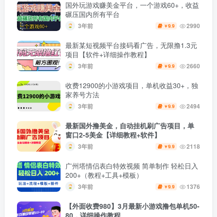
国外玩游戏赚美金平台，一个游戏60+，收益
碾压国内所有平台
3年前
2990
9.9
￥
最新某短视频平台接码看广告，无限撸1.3元
项目【软件+详细操作教程】
3年前
2660
9.9
￥
收费12900的小游戏项目，单机收益30+，独
家养号方法
3年前
2494
9.9
￥
最新国外撸美金，自动挂机刷广告项目，单
窗口2-5美金【详细教程+软件】
3年前
2118
9.9
￥
广州塔情侣表白特效视频 简单制作 轻松日入
200+（教程+工具+模板）
3年前
1376
9.9
￥
【外面收费980】3月最新小游戏撸包单机50-
80，详细操作教程