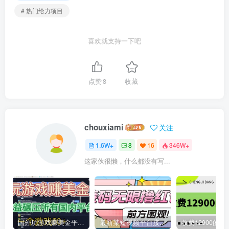
# 热门给力项目
喜欢就支持一下吧
点赞
8
收藏
chouxiami
关注
1.6W+
8
16
346W+
这家伙很懒，什么都没有写...
国外玩游戏赚美金平台，一个游戏60+，收益碾压国内所有平台
最新某短视频平台接码看广告，无限撸1.3元项目【软件+详细操作教程】