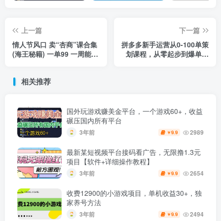
上一篇
下一篇
情人节风口 卖“杏商”课合集
拼多多新手运营从0-100单策
(海王秘籍) 一单99 一周能卖
划课程，从零起步到爆单详
1000单 暴...
细教程
相关推荐
国外玩游戏赚美金平台，一个游戏60+，收益
碾压国内所有平台
3年前
2989
9.9
￥
最新某短视频平台接码看广告，无限撸1.3元
项目【软件+详细操作教程】
3年前
2654
9.9
￥
收费12900的小游戏项目，单机收益30+，独
家养号方法
3年前
2494
9.9
￥