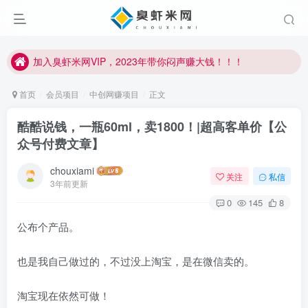
加入臭虾米网VIP，2023年带你闷声赚大钱！！！
臭虾米项目新增内部众筹资源，2024内部众筹项目一：无人直播，价值1980元
加入臭虾米网VIP，2023年带你闷声赚大钱！！！
首页
会员项目
中创网赚项目
正文
酷酷说钱，一瓶60ml，卖1800！|超高客单价【公
众号付费文章】
chouxiami
关注
私信
3年前更新
0
145
8
公布个产品。
也是我自己做过的，不过没上淘宝，是在微信卖的。
淘宝现在依然可做！