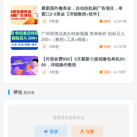
最新国外撸美金，自动挂机刷广告项目，单
窗口2-5美金【详细教程+软件】
3年前
2118
9.9
￥
广州塔情侣表白特效视频 简单制作 轻松日入
200+（教程+工具+模板）
3年前
1376
9.9
￥
【外面收费980】3月最新小游戏撸包单机50-
80，详细操作教程
3年前
1357
6.9
￥
评论
抢沙发
请登录后发表评论
登录
注册