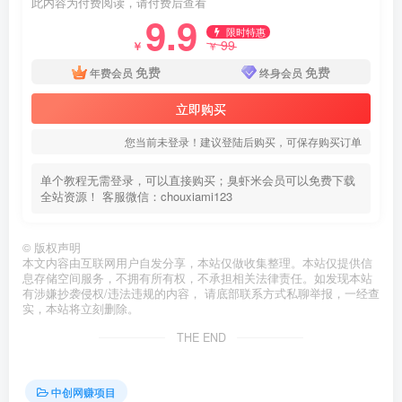
此内容为付费阅读，请付费后查看
9.9
限时特惠
99
￥
￥
免费
免费
年费会员
终身会员
立即购买
您当前未登录！建议登陆后购买，可保存购买订单
单个教程无需登录，可以直接购买；臭虾米会员可以免费下载
全站资源！ 客服微信：chouxiami123
©
版权声明
本文内容由互联网用户自发分享，本站仅做收集整理。本站仅提供信
息存储空间服务，不拥有所有权，不承担相关法律责任。如发现本站
有涉嫌抄袭侵权/违法违规的内容， 请底部联系方式私聊举报，一经查
实，本站将立刻删除。
THE END
中创网赚项目