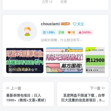
点赞
14
收藏
chouxiami
关注
1.6W+
8
16
346W+
这家伙很懒，什么都没有写...
国外玩游戏赚美金平台，一个游戏60+，收益碾压国内所有平台
最新某短视频平台接码看广告，无限撸1.3元项目【软件+详细操作教程】
上一篇
下一篇
最新表情包项目：日入
某度网盘不限速下载，自带
1500+（教程+文案+素材）
巨大流量的信息差项目，0成
本日入600+(教程+软件)