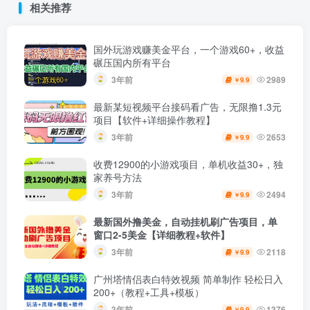
相关推荐
国外玩游戏赚美金平台，一个游戏60+，收益
碾压国内所有平台
3年前
2989
9.9
￥
最新某短视频平台接码看广告，无限撸1.3元
项目【软件+详细操作教程】
3年前
2653
9.9
￥
收费12900的小游戏项目，单机收益30+，独
家养号方法
3年前
2494
9.9
￥
最新国外撸美金，自动挂机刷广告项目，单
窗口2-5美金【详细教程+软件】
3年前
2118
9.9
￥
广州塔情侣表白特效视频 简单制作 轻松日入
200+（教程+工具+模板）
3年前
1376
9.9
￥