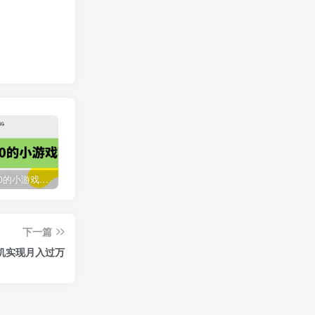
收费12900的小游戏项目，单机收益30+，独家养号方法
最新国外撸美金，自动挂机刷广告项目，单窗口2-5美金【详细教程+软件】
臭虾米网全新改版升级
下一篇
2119
3年前
机实现月入过万