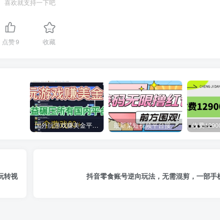
喜欢就支持一下吧
点赞
9
收藏
国外玩游戏赚美金平台，一个游戏60+，收益碾压国内所有平台
最新某短视频平台接码看广告，无限撸1.3元项目【软件+详细操作教程】
玩转视
抖音零食账号逆向玩法，无需混剪，一部手