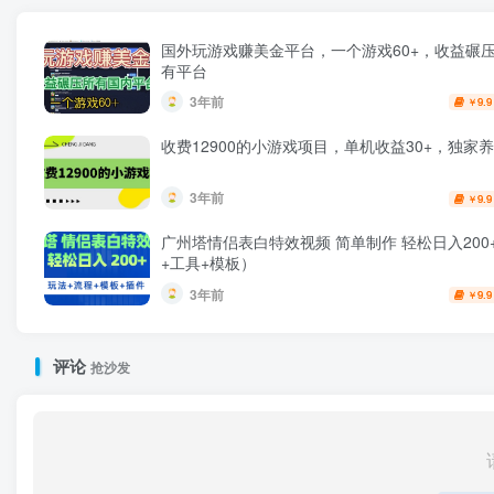
国外玩游戏赚美金平台，一个游戏60+，收益碾
有平台
3年前
9.9
￥
收费12900的小游戏项目，单机收益30+，独家
3年前
9.9
￥
广州塔情侣表白特效视频 简单制作 轻松日入200
+工具+模板）
3年前
9.9
￥
评论
抢沙发