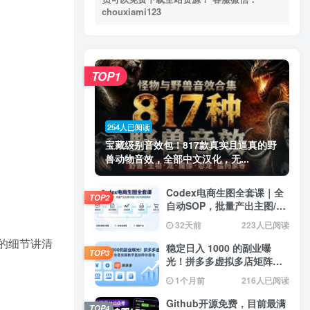
chouxiami123
TOP1
254人已阅读
宝藏级别音效包！817款真实且逼真的野
兽动物音效，全部中文汉化，无...
Codex电商生图全套课｜全
TOP2
自动SOP，批量产出主图/海
报/小红书封面素材
32天前
223人已阅读
的细节讲清
稳定日入 1000 的副业曝
TOP3
光！拼多多虚拟多店矩阵，
全套实操教学直接带你落地
1个月前
216人已阅读
Github开源免费，目前最满
TOP4