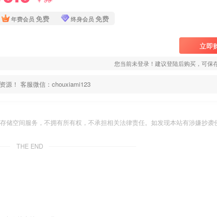
免费
免费
年费会员
终身会员
立即
您当前未登录！建议登陆后购买，可保
客服微信：chouxiami123
存储空间服务，不拥有所有权，不承担相关法律责任。如发现本站有涉嫌抄袭侵
THE END