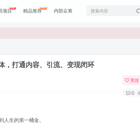
vip
Hot
员项目
精品推荐
内部众筹
价值1980元
价值1980元
媒体，打通内容、引流、变现闭环
关注
0
到人生的第一桶金。