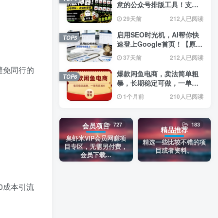
意的公众号排版工具！支持
实时预览，排版超美观且带
29天前
212人已阅读
表情包管理功能
启用SEO时光机，AI帮你快
TOP5
速登上Google首页！【原创
双语字幕】
37天前
212人已阅读
避免同行的
爆款闲鱼电商，卖法简单粗
TOP6
暴，长期稳定可做，一单利
润300
1个月前
210人已阅读
727
183
会员项目
精品推荐
臭虾米VIP会员网赚项
精选一些比较不错的项
目专区，无需另付费，
目或者资料。
会员下载...
0成本引流