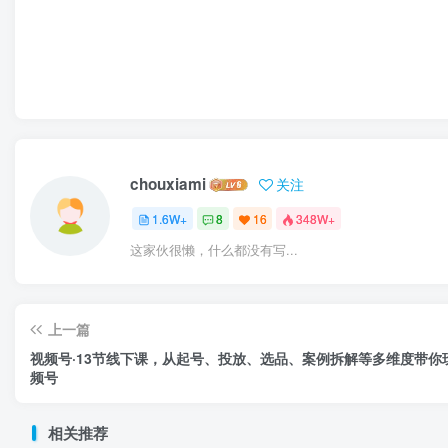
chouxiami
关注
1.6W+
8
16
348W+
这家伙很懒，什么都没有写...
上一篇
视频号·13节线下课，从起号、投放、选品、案例拆解等多维度带你
频号
相关推荐