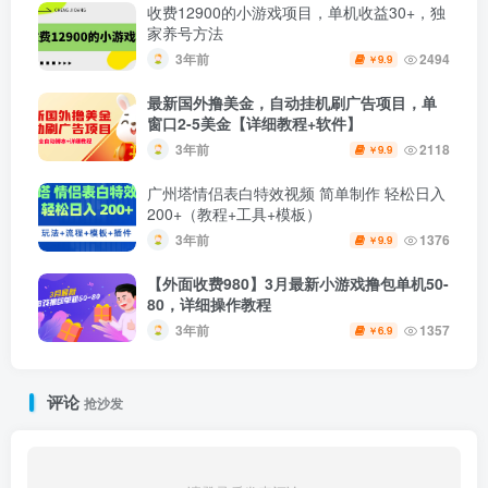
收费12900的小游戏项目，单机收益30+，独
家养号方法
3年前
2494
9.9
￥
最新国外撸美金，自动挂机刷广告项目，单
窗口2-5美金【详细教程+软件】
3年前
2118
9.9
￥
广州塔情侣表白特效视频 简单制作 轻松日入
200+（教程+工具+模板）
3年前
1376
9.9
￥
【外面收费980】3月最新小游戏撸包单机50-
80，详细操作教程
3年前
1357
6.9
￥
评论
抢沙发