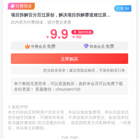
付费阅读
已售 24
项目拆解百分百过原创，解决项目拆解赛道难过原创的问题
此内容为付费阅读，请付费后查看
9.9
限时特惠
99
￥
￥
免费
免费
年费会员
终身会员
立即购买
您当前未登录！建议登陆后购买，可保存购买订单
单个教程无需登录，可以直接购买；臭虾米会员可以免费下载
全站资源！ 客服微信：chouxiami123
©
版权声明
本文内容由互联网用户自发分享，本站仅做收集整理。本站仅提供信
息存储空间服务，不拥有所有权，不承担相关法律责任。如发现本站
有涉嫌抄袭侵权/违法违规的内容， 请底部联系方式私聊举报，一经查
实，本站将立刻删除。
THE END