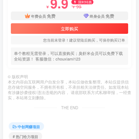
9.9
限时特惠
99
￥
￥
免费
免费
年费会员
终身会员
立即购买
您当前未登录！建议登陆后购买，可保存购买订单
单个教程无需登录，可以直接购买；臭虾米会员可以免费下载
全站资源！ 客服微信：chouxiami123
©
版权声明
本文内容由互联网用户自发分享，本站仅做收集整理。本站仅提供信
息存储空间服务，不拥有所有权，不承担相关法律责任。如发现本站
有涉嫌抄袭侵权/违法违规的内容， 请底部联系方式私聊举报，一经查
实，本站将立刻删除。
THE END
中创网赚项目
# 热门给力项目