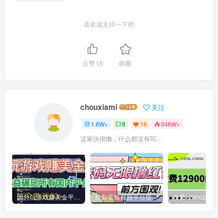
喜欢就支持一下吧
点赞
15
收藏
chouxiami
关注
1.6W+
8
16
346W+
这家伙很懒，什么都没有写...
国外玩游戏赚美金平台，一个游戏60+，收益碾压国内所有平台
最新某短视频平台接码看广告，无限撸1.3元项目【软件+详细操作教程】