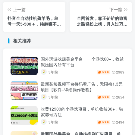
上一篇
下一篇
抖音全自动挂机薅羊毛，单
全网首发，靠王铲铲的致富
号一天5-500＋，纯躺赚不用
之路轻松上榜，月入过万，
任何操作
骚操作玩法，教程＋资料
相关推荐
国外玩游戏赚美金平台，一个游戏60+，收益
碾压国内所有平台
3年前
2989
9.9
￥
最新某短视频平台接码看广告，无限撸1.3元
项目【软件+详细操作教程】
3年前
2654
9.9
￥
收费12900的小游戏项目，单机收益30+，独
家养号方法
3年前
2494
9.9
￥
最新国外撸美金，自动挂机刷广告项目，单