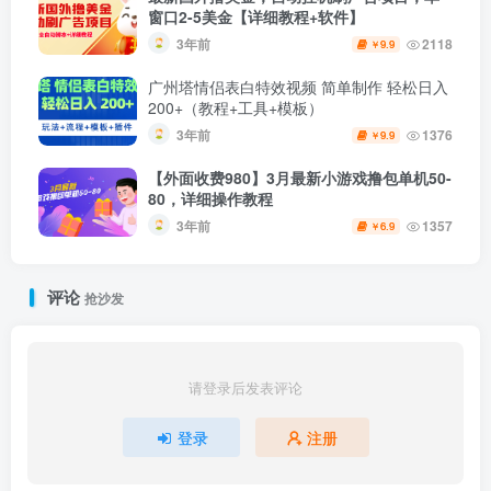
窗口2-5美金【详细教程+软件】
3年前
2118
9.9
￥
广州塔情侣表白特效视频 简单制作 轻松日入
200+（教程+工具+模板）
3年前
1376
9.9
￥
【外面收费980】3月最新小游戏撸包单机50-
80，详细操作教程
3年前
1357
6.9
￥
评论
抢沙发
请登录后发表评论
登录
注册